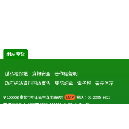
網站導覽
:::
隱私權保護
資訊安全
著作權聲明
政府網站資料開放宣告
雙語詞彙
電子報
署長信箱
100008 臺北市中正區林森南路6號
MAP
電話：02-2395-9825
防疫專線：
1922
或
0800-001922
(全年無休免付費)
聽語障服務免付費傳真：
0800-655955
國外可撥打
+886-800-001922
(自國外撥打回國須自付國際電話費用)
Copyright © 2026 衛生福利部 疾病管制署. All rights reserved.