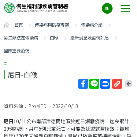
主
EN
要
內
首頁
傳染病與防疫專題
傳染病介紹
容
區
第二類法定傳染病
白喉
最新消息及疫情訊息
ALT+C
國際重要疫情
:::
尼日-白喉
回
上
取
一
得
頁
資料來源：ProMED
，2022/10/13
短
網
尼日
10/11公布南部津德爾地區於近日爆發疫情，迄今累計
址
29例病例，其中5例兒童死亡，可能為延遲就醫所致；該地
區迄已20年未通報白喉病例，當局已啟動疫苗接種活動，呼