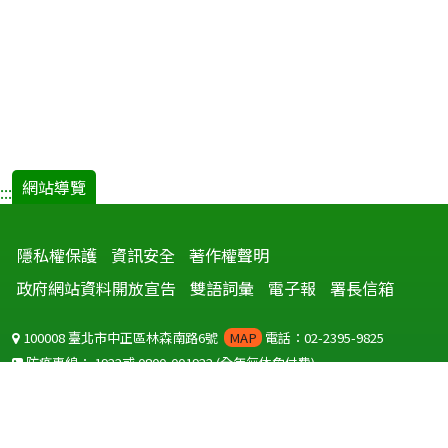
網站導覽
:::
隱私權保護
資訊安全
著作權聲明
政府網站資料開放宣告
雙語詞彙
電子報
署長信箱
100008 臺北市中正區林森南路6號
MAP
電話：02-2395-9825
防疫專線：
1922
或
0800-001922
(全年無休免付費)
聽語障服務免付費傳真：
0800-655955
國外可撥打
+886-800-001922
(自國外撥打回國須自付國際電話費用)
Copyright © 2026 衛生福利部 疾病管制署. All rights reserved.