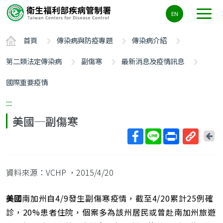
主
EN
要
內
首頁
傳染病與防疫專題
傳染病介紹
容
區
第二類法定傳染病
副傷寒
最新消息及疫情訊息
ALT+C
國際重要疫情
:::
美國─副傷寒
回
上
取
一
得
頁
資料來源：VCHP
，2015/4/20
短
網
址
美國
南加州自4/9發生副傷寒疫情，截至4/20累計25例確
診，20%患者住院，個案多為該州居民或曾赴南加州旅遊