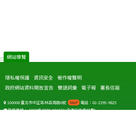
網站導覽
:::
隱私權保護
資訊安全
著作權聲明
政府網站資料開放宣告
雙語詞彙
電子報
署長信箱
100008 臺北市中正區林森南路6號
MAP
電話：02-2395-9825
防疫專線：
1922
或
0800-001922
(全年無休免付費)
聽語障服務免付費傳真：
0800-655955
國外可撥打
+886-800-001922
(自國外撥打回國須自付國際電話費用)
Copyright © 2026 衛生福利部 疾病管制署. All rights reserved.