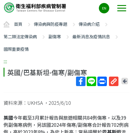
主
EN
要
內
首頁
傳染病與防疫專題
傳染病介紹
容
區
第二類法定傳染病
副傷寒
最新消息及疫情訊息
ALT+C
國際重要疫情
:::
英國/巴基斯坦-傷寒/副傷寒
回
上
取
一
得
頁
資料來源：UKHSA
，2025/6/10
短
網
英國
今年截至3月累計報告與旅遊相關共84例傷寒，以及39
址
例副傷寒病例，另該國2024年傷寒/副傷寒合計報告702例病
例，高於2023年8%，為史上新高；當局提醒於
巴基斯坦
流