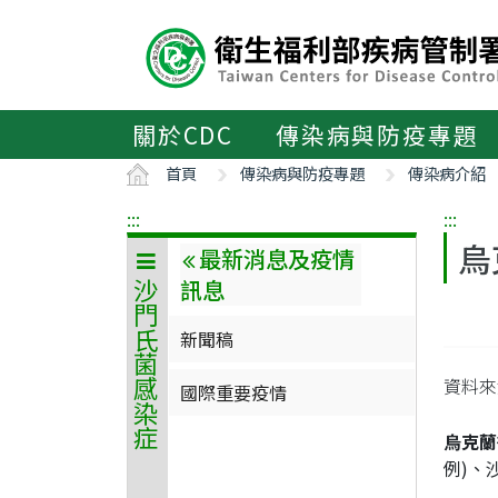
主
要
內
容
區
關於CDC
傳染病與防疫專題
ALT+C
首頁
傳染病與防疫專題
傳染病介紹
:::
:::
烏
最新消息及疫情
訊息
沙門氏菌感染症
新聞稿
資料來源
國際重要疫情
烏克蘭
例)、