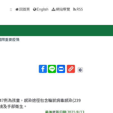
:::
回首頁
English
網站導覽
RSS
國際重要疫情
回
上
取
一
得
頁
短
網
址
47例為孩童，感染途徑包含輪狀病毒感染(239
環境及手部衛生。
最後更新日期 2021/8/13