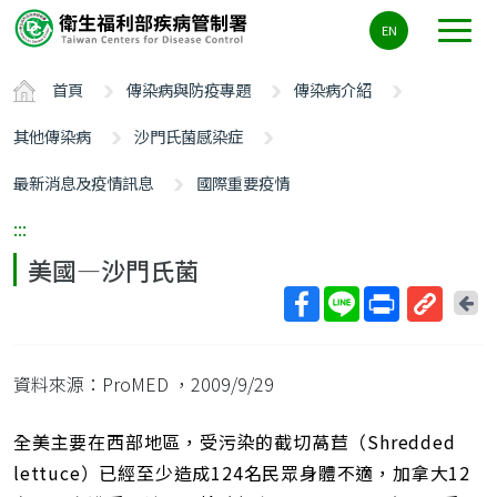
主
EN
要
內
首頁
傳染病與防疫專題
傳染病介紹
容
區
其他傳染病
沙門氏菌感染症
ALT+C
最新消息及疫情訊息
國際重要疫情
:::
美國—沙門氏菌
回
上
取
一
得
頁
資料來源：ProMED
，2009/9/29
短
網
址
全美主要在西部地區，受污染的截切萵苣（Shredded
lettuce）已經至少造成124名民眾身體不適，加拿大12