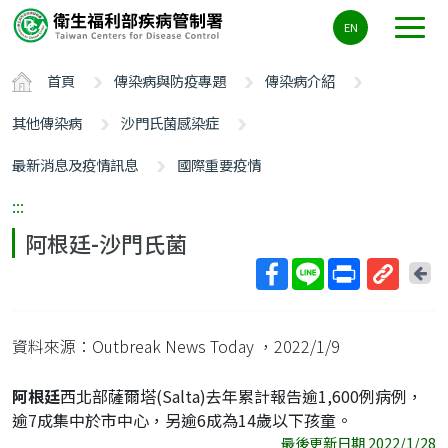
主
EN
要
內
首頁
傳染病與防疫專題
傳染病介紹
容
區
其他傳染病
沙門氏菌感染症
ALT+C
最新消息及疫情訊息
國際重要疫情
:::
阿根廷-沙門氏菌
回
上
取
一
得
頁
資料來源：Outbreak News Today
，2022/1/9
短
網
阿根廷
西北部薩爾塔(Salta)去年累計報告逾1,600例病例，
址
逾7成集中於市中心，另逾6成為14歲以下孩童。
最後更新日期 2022/1/28