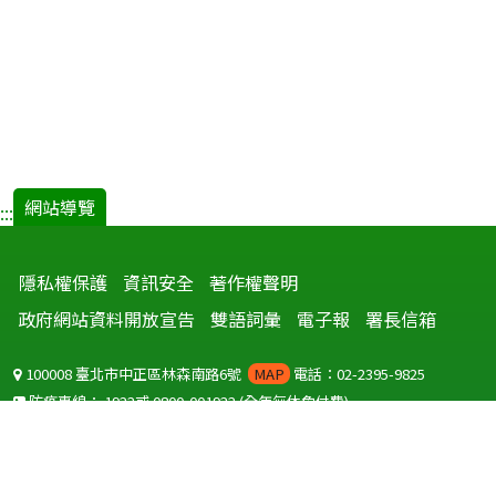
網站導覽
:::
隱私權保護
資訊安全
著作權聲明
政府網站資料開放宣告
雙語詞彙
電子報
署長信箱
100008 臺北市中正區林森南路6號
MAP
電話：02-2395-9825
防疫專線：
1922
或
0800-001922
(全年無休免付費)
聽語障服務免付費傳真：
0800-655955
國外可撥打
+886-800-001922
(自國外撥打回國須自付國際電話費用)
Copyright © 2026 衛生福利部 疾病管制署. All rights reserved.