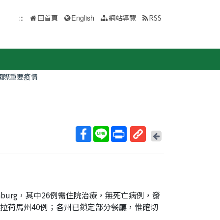
:::
回首頁
English
網站導覽
RSS
國際重要疫情
回
上
取
一
得
頁
短
網
址
ienburg，其中26例需住院治療，無死亡病例，發
奧克拉荷馬州40例；各州已鎖定部分餐廳，惟確切