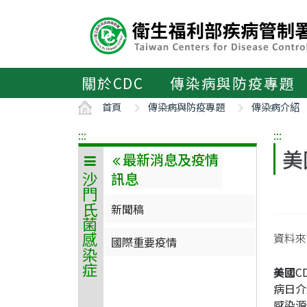
主
要
內
容
區
關於CDC
傳染病與防疫專題
ALT+C
首頁
傳染病與防疫專題
傳染病介紹
:::
:::
美
最新消息及疫情
訊息
沙門氏菌感染症
新聞稿
資料來源
國際重要疫情
美國
C
病日介
感染源