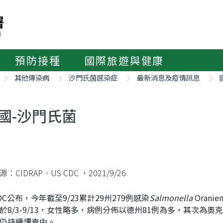
預防接種
國際旅遊與健康
其他傳染病
沙門氏菌感染症
最新消息及疫情訊息
國-沙門氏菌
：CIDRAP、US CDC
，2021/9/26
DC公布，今年截至9/23累計29州279例感染
Salmonella
Oran
於8/3-9/13，女性略多，病例分佈以德州81例為多，其次為
仍持續調查中。