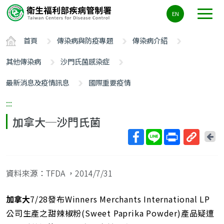
主
EN
要
內
首頁
傳染病與防疫專題
傳染病介紹
容
區
其他傳染病
沙門氏菌感染症
ALT+C
最新消息及疫情訊息
國際重要疫情
:::
加拿大─沙門氏菌
回
上
取
一
得
頁
資料來源：TFDA
，2014/7/31
短
網
址
加拿大
7/28發布Winners Merchants International LP
公司生產之甜辣椒粉(Sweet Paprika Powder)產品疑遭