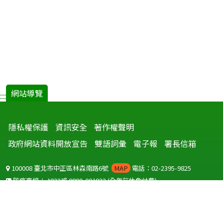
網站導覽
:::
隱私權保護
資訊安全
著作權聲明
政府網站資料開放宣告
雙語詞彙
電子報
署長信箱
100008 臺北市中正區林森南路6號
MAP
電話：02-2395-9825
防疫專線：
1922
或
0800-001922
(全年無休免付費)
聽語障服務免付費傳真：
0800-655955
國外可撥打
+886-800-001922
(自國外撥打回國須自付國際電話費用)
Copyright © 2026 衛生福利部 疾病管制署. All rights reserved.