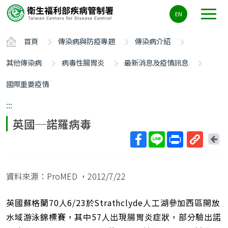
主
EN
要
內
首頁
傳染病與防疫專題
傳染病介紹
容
區
其他傳染病
病毒性腸胃炎
最新消息及疫情訊息
ALT+C
國際重要疫情
:::
英國─諾羅病毒
回
上
取
一
得
頁
資料來源：ProMED
，2012/7/22
短
網
址
英國蘇格蘭70人6/23於Strathclyde人工湖參加西區開放
水域游泳錦標賽，其中57人出現腸胃炎症狀，部分驗出諾