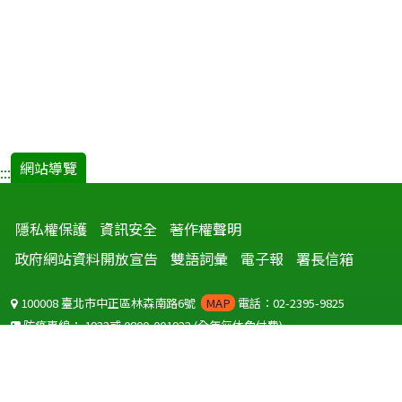
網站導覽
:::
隱私權保護
資訊安全
著作權聲明
政府網站資料開放宣告
雙語詞彙
電子報
署長信箱
100008 臺北市中正區林森南路6號
MAP
電話：02-2395-9825
防疫專線：
1922
或
0800-001922
(全年無休免付費)
聽語障服務免付費傳真：
0800-655955
國外可撥打
+886-800-001922
(自國外撥打回國須自付國際電話費用)
Copyright © 2026 衛生福利部 疾病管制署. All rights reserved.