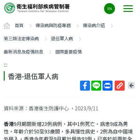
主
EN
要
內
首頁
傳染病與防疫專題
傳染病介紹
容
區
第三類法定傳染病
退伍軍人病
ALT+C
最新消息及疫情訊息
國際重要疫情
:::
香港-退伍軍人病
回
上
取
一
得
頁
資料來源：香港衞生防護中心
，2023/9/11
短
網
香港
9月期間新增23例病例，其中1例死亡，病患9成為男
址
性，年齡介於50至93歲間，多具慢性病史，2例為自中國境
外移入，香港今年截至9月累計報告93例，已高於前兩年全