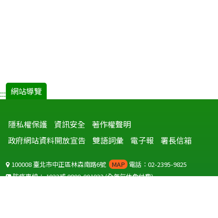
網站導覽
:::
隱私權保護
資訊安全
著作權聲明
政府網站資料開放宣告
雙語詞彙
電子報
署長信箱
100008 臺北市中正區林森南路6號
MAP
電話：02-2395-9825
防疫專線：
1922
或
0800-001922
(全年無休免付費)
聽語障服務免付費傳真：
0800-655955
國外可撥打
+886-800-001922
(自國外撥打回國須自付國際電話費用)
Copyright © 2026 衛生福利部 疾病管制署. All rights reserved.