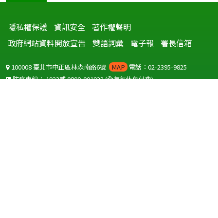
隱私權保護
資訊安全
著作權聲明
政府網站資料開放宣告
雙語詞彙
電子報
署長信箱
100008 臺北市中正區林森南路6號
MAP
電話：02-2395-9825
防疫專線：
1922
或
0800-001922
(全年無休免付費)
聽語障服務免付費傳真：
0800-655955
國外可撥打
+886-800-001922
(自國外撥打回國須自付國際電話費用)
Copyright © 2026 衛生福利部 疾病管制署. All rights reserved.
本網站建議使用 IE10 以上版本瀏覽器及以1920x1080解析度，以獲得最
佳瀏覽體驗。
為提供使用者有文書軟體選擇的權利，本網站提供ODF開放文件格式，
建議您安裝免費開源軟體
(https://www.ndc.gov.tw/cp.aspx?