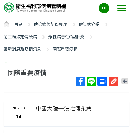
主
EN
要
內
首頁
傳染病與防疫專題
傳染病介紹
容
區
第三類法定傳染病
急性病毒性C型肝炎
ALT+C
最新消息及疫情訊息
國際重要疫情
:::
國際重要疫情
回
上
取
一
得
頁
短
中國大陸─法定傳染病
2012-03
網
14
址