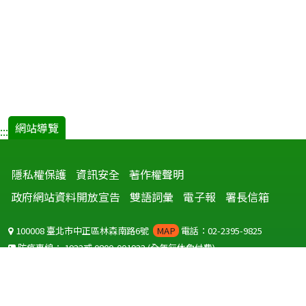
網站導覽
:::
隱私權保護
資訊安全
著作權聲明
政府網站資料開放宣告
雙語詞彙
電子報
署長信箱
100008 臺北市中正區林森南路6號
MAP
電話：02-2395-9825
防疫專線：
1922
或
0800-001922
(全年無休免付費)
聽語障服務免付費傳真：
0800-655955
國外可撥打
+886-800-001922
(自國外撥打回國須自付國際電話費用)
Copyright © 2026 衛生福利部 疾病管制署. All rights reserved.