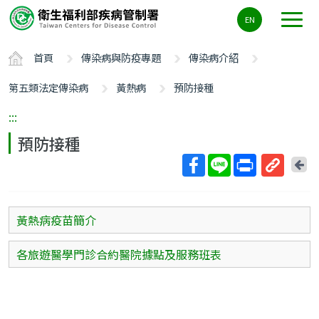
主
EN
要
內
首頁
傳染病與防疫專題
傳染病介紹
容
區
第五類法定傳染病
黃熱病
預防接種
ALT+C
:::
預防接種
回
上
取
一
得
頁
短
黃熱病疫苗簡介
網
址
各旅遊醫學門診合約醫院據點及服務班表