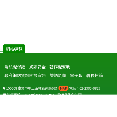
網站導覽
:::
隱私權保護
資訊安全
著作權聲明
政府網站資料開放宣告
雙語詞彙
電子報
署長信箱
100008 臺北市中正區林森南路6號
MAP
電話：02-2395-9825
防疫專線：
1922
或
0800-001922
(全年無休免付費)
聽語障服務免付費傳真：
0800-655955
國外可撥打
+886-800-001922
(自國外撥打回國須自付國際電話費用)
Copyright © 2026 衛生福利部 疾病管制署. All rights reserved.