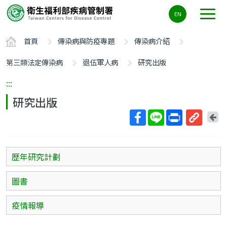
主
EN
要
內
首頁
傳染病與防疫專題
傳染病介紹
容
區
第三類法定傳染病
退伍軍人病
研究出版
ALT+C
:::
研究出版
回
上
取
一
得
頁
短
歷年研究計劃
網
址
圖書
疫情報導