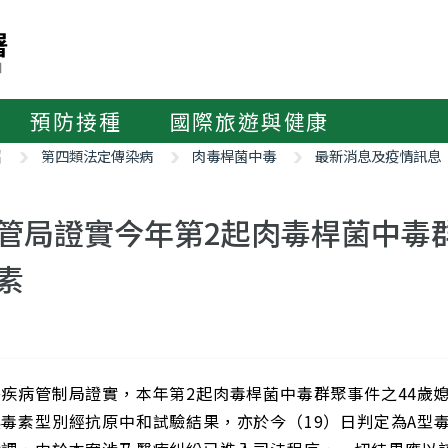
預防接種
國際旅遊與健康
紹
第四類法定傳染病
肉毒桿菌中毒
最新消息及疫情訊息
管局證實今年第2起肉毒桿菌中毒
素
署疾病管制局證實，本年第2起肉毒桿菌中毒群聚事件之44歲
毒素型別經抗原中和試驗結果，亦於今（19）日判定為A型