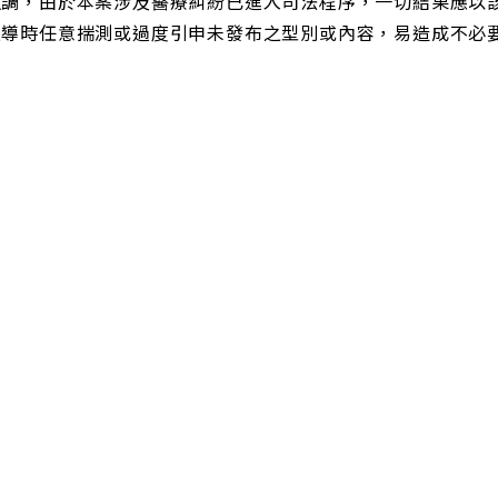
強調，由於本案涉及醫療糾紛已進入司法程序，一切結果應以
報導時任意揣測或過度引申未發布之型別或內容，易造成不必