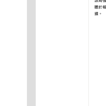
該局
體於
據。