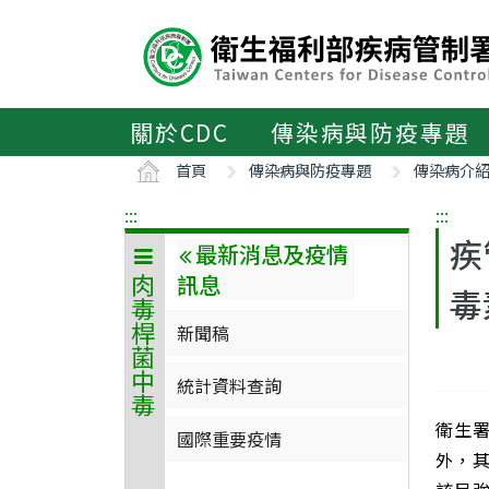
主
要
內
容
區
關於CDC
傳染病與防疫專題
ALT+C
首頁
傳染病與防疫專題
傳染病介
:::
:::
疾
最新消息及疫情
訊息
肉毒桿菌中毒
毒
新聞稿
統計資料查詢
衛生
國際重要疫情
外，其