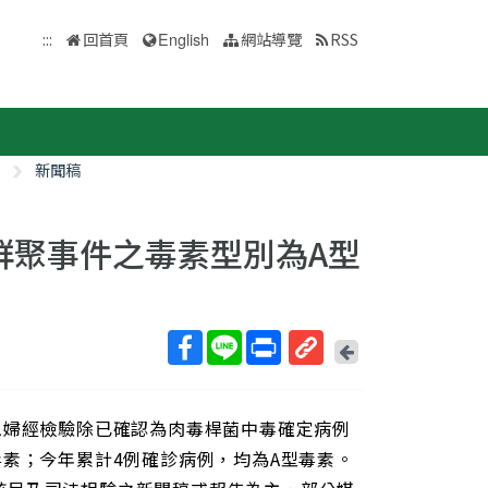
:::
回首頁
English
網站導覽
RSS
新聞稿
群聚事件之毒素型別為A型
回
上
取
一
得
頁
媳婦經檢驗除已確認為肉毒桿菌中毒確定病例
短
網
毒素；今年累計4例確診病例，均為A型毒素。
址