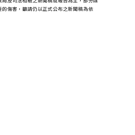
該局及司法相驗之新聞稿或報告為主，部分媒
要的傷害，籲請仍以正式公布之新聞稿為依