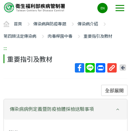
主
EN
要
內
首頁
傳染病與防疫專題
傳染病介紹
容
區
第四類法定傳染病
肉毒桿菌中毒
重要指引及教材
ALT+C
:::
重要指引及教材
回
上
取
一
得
頁
短
全部展開
網
址
傳染病病例定義暨防疫檢體採檢送驗事項