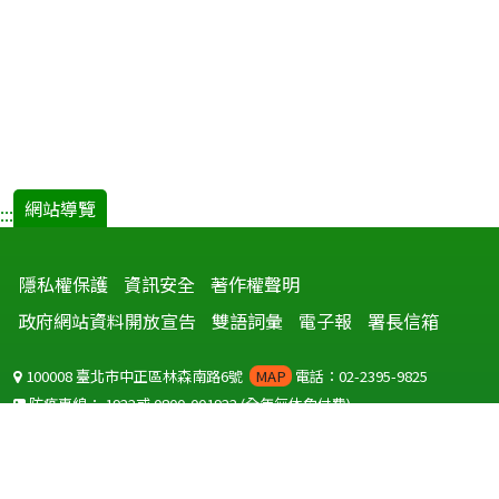
網站導覽
:::
隱私權保護
資訊安全
著作權聲明
政府網站資料開放宣告
雙語詞彙
電子報
署長信箱
100008 臺北市中正區林森南路6號
MAP
電話：02-2395-9825
防疫專線：
1922
或
0800-001922
(全年無休免付費)
聽語障服務免付費傳真：
0800-655955
國外可撥打
+886-800-001922
(自國外撥打回國須自付國際電話費用)
Copyright © 2026 衛生福利部 疾病管制署. All rights reserved.