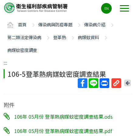
主
EN
要
內
首頁
傳染病與防疫專題
傳染病介紹
容
區
第二類法定傳染病
登革熱
病媒蚊資料
ALT+C
病媒蚊密度調查
:::
106-5登革熱病媒蚊密度調查結果
回
上
取
一
得
頁
附件
短
網
106年 05月份 登革熱病媒蚊密度調查結果.ods
址
106年 05月份 登革熱病媒蚊密度調查結果.pdf