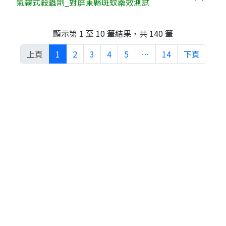
氣霧式殺蟲劑_對屏東縣斑蚊藥效測試
顯示第 1 至 10 筆結果，共 140 筆
上頁
1
2
3
4
5
…
14
下頁