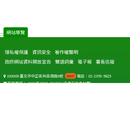
網站導覽
:::
隱私權保護
資訊安全
著作權聲明
政府網站資料開放宣告
雙語詞彙
電子報
署長信箱
100008 臺北市中正區林森南路6號
MAP
電話：02-2395-9825
防疫專線：
1922
或
0800-001922
(全年無休免付費)
聽語障服務免付費傳真：
0800-655955
國外可撥打
+886-800-001922
(自國外撥打回國須自付國際電話費用)
Copyright © 2026 衛生福利部 疾病管制署. All rights reserved.