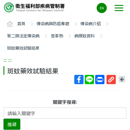
主
EN
要
內
首頁
傳染病與防疫專題
傳染病介紹
容
區
第二類法定傳染病
登革熱
病媒蚊資料
ALT+C
斑蚊藥效試驗結果
:::
:::
斑蚊藥效試驗結果
回
上
取
一
得
頁
短
關鍵字搜尋:
網
址
搜尋