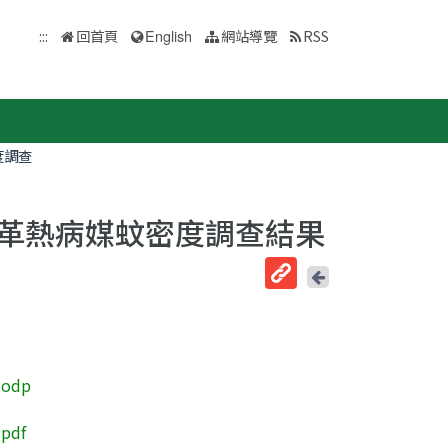
:::
回首頁
English
網站導覽
RSS
度調查
日)登革熱病媒蚊密度調查結果
回
上
取
一
得
頁
短
網
odp
址
pdf