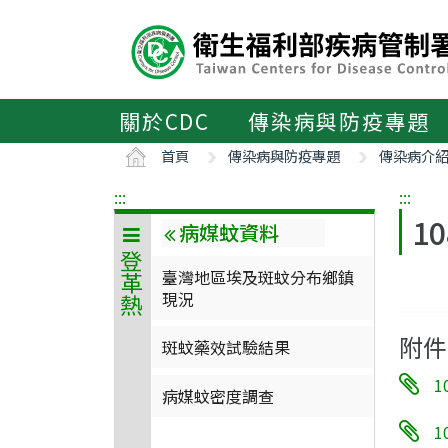
主
要
內
容
區
關於CDC
傳染病與防疫專題
ALT+C
首頁
傳染病與防疫專題
傳染病介
:::
:::
1
病媒蚊資料
登革熱
臺灣地區埃及斑蚊分布鄉鎮
現況
附件
斑蚊藥效試驗結果
1
病媒蚊密度調查
1