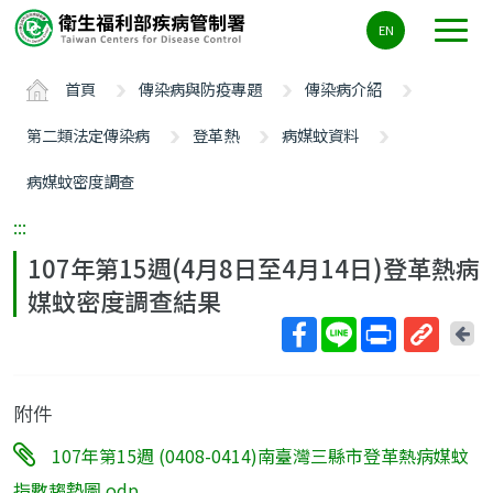
主
EN
要
內
首頁
傳染病與防疫專題
傳染病介紹
容
區
第二類法定傳染病
登革熱
病媒蚊資料
ALT+C
病媒蚊密度調查
:::
107年第15週(4月8日至4月14日)登革熱病
媒蚊密度調查結果
回
上
取
一
得
頁
附件
短
網
107年第15週 (0408-0414)南臺灣三縣市登革熱病媒蚊
址
指數趨勢圖.odp