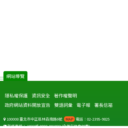
網站導覽
:::
隱私權保護
資訊安全
著作權聲明
政府網站資料開放宣告
雙語詞彙
電子報
署長信箱
100008 臺北市中正區林森南路6號
MAP
電話：02-2395-9825
防疫專線：
1922
或
0800-001922
(全年無休免付費)