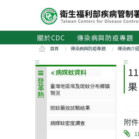
主
要
內
容
區
關於CDC
傳染病與防疫專題
ALT+C
首頁
傳染病與防疫專題
傳染病介
:::
:::
1
病媒蚊資料
登革熱
果
臺灣地區埃及斑蚊分布鄉鎮
現況
斑蚊藥效試驗結果
附件
病媒蚊密度調查
1