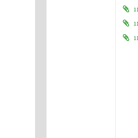
1
1
1