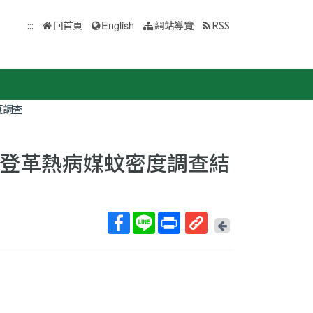
:::
回首頁
English
網站導覽
RSS
度調查
6日)登革熱病媒蚊密度調查結
回
上
取
一
得
頁
短
網
址