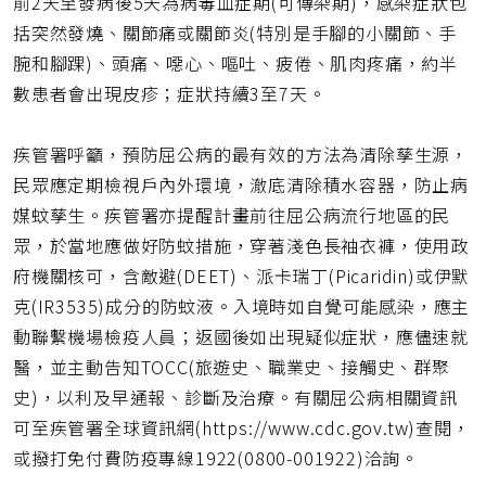
前2天至發病後5天為病毒血症期(可傳染期)，感染症狀包
括突然發燒、關節痛或關節炎(特別是手腳的小關節、手
腕和腳踝)、頭痛、噁心、嘔吐、疲倦、肌肉疼痛，約半
數患者會出現皮疹；症狀持續3至7天。
疾管署呼籲，預防屈公病的最有效的方法為清除孳生源，
民眾應定期檢視戶內外環境，澈底清除積水容器，防止病
媒蚊孳生。疾管署亦提醒計畫前往屈公病流行地區的民
眾，於當地應做好防蚊措施，穿著淺色長袖衣褲，使用政
府機關核可，含敵避(DEET)、派卡瑞丁(Picaridin)或伊默
克(IR3535)成分的防蚊液。入境時如自覺可能感染，應主
動聯繫機場檢疫人員；返國後如出現疑似症狀，應儘速就
醫，並主動告知TOCC(旅遊史、職業史、接觸史、群聚
史)，以利及早通報、診斷及治療。有關屈公病相關資訊
可至疾管署全球資訊網(https://www.cdc.gov.tw)查閱，
或撥打免付費防疫專線1922(0800-001922)洽詢。