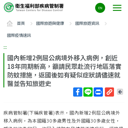
主
EN
要
內
首頁
國際旅遊與健康
國際旅遊資訊
容
區
國際疫情速訊
ALT+C
:::
國內新增2例屈公病境外移入病例，創近
18年同期新高，籲請民眾赴流行地區落實
防蚊措施，返國後如有疑似症狀請儘速就
醫並告知旅遊史
回
上
取
一
得
頁
疾病管制署(下稱疾管署)表示，國內新增2例屈公病境外
短
網
移入病例，為本國籍30多歲男性及外國籍30多歲女性，
址