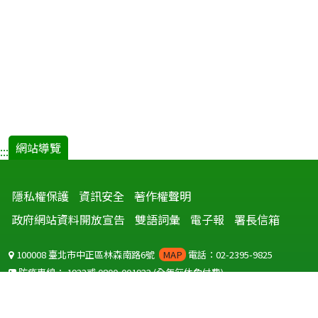
網站導覽
:::
隱私權保護
資訊安全
著作權聲明
政府網站資料開放宣告
雙語詞彙
電子報
署長信箱
100008 臺北市中正區林森南路6號
MAP
電話：02-2395-9825
防疫專線：
1922
或
0800-001922
(全年無休免付費)
聽語障服務免付費傳真：
0800-655955
國外可撥打
+886-800-001922
(自國外撥打回國須自付國際電話費用)