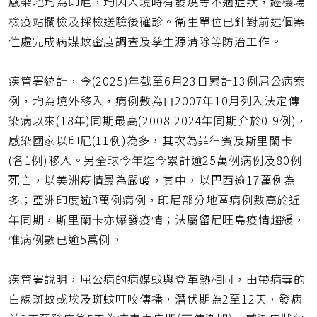
感染地均為印尼，均因入境時有發燒等不適症狀，經機場
檢疫站攔檢及採檢送驗後確診。衛生單位已針對前述個案
住處完成病媒蚊密度調查及孳生源清除等防治工作。
疾管署統計，今(2025)年截至6月23日累計13例屈公病案
例，均為境外移入，病例數為自2007年10月列入法定傳
染病以來(18年)同期最高(2008-2024年同期介於0-9例)，
感染國家以印尼(11例)為多，其次為菲律賓及斯里蘭卡
(各1例)移入。另全球今年迄今累計逾25萬例病例及80例
死亡，以美洲疫情最為嚴峻，其中，以巴西逾17萬例為
多；亞洲印度逾3萬例病例，印尼部分地區病例數高於近
年同期，斯里蘭卡亦爆發疫情；法屬留尼旺島疫情趨緩，
惟病例數已逾5萬例。
疾管署說明，屈公病的病媒蚊與登革熱相同，由帶病毒的
白線斑蚊或埃及斑蚊叮咬傳播，潛伏期為2至12天，發病