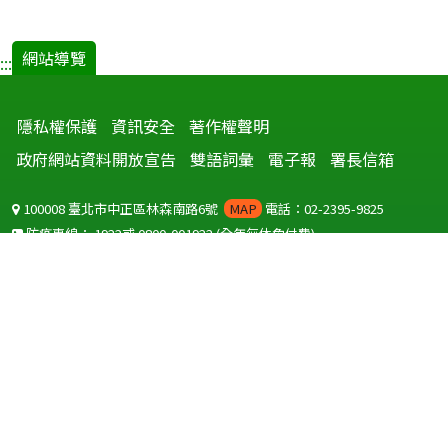
網站導覽
:::
隱私權保護
資訊安全
著作權聲明
政府網站資料開放宣告
雙語詞彙
電子報
署長信箱
100008 臺北市中正區林森南路6號
MAP
電話：02-2395-9825
防疫專線：
1922
或
0800-001922
(全年無休免付費)
聽語障服務免付費傳真：
0800-655955
國外可撥打
+886-800-001922
(自國外撥打回國須自付國際電話費用)
Copyright © 2026 衛生福利部 疾病管制署. All rights reserved.
本網站建議使用 IE10 以上版本瀏覽器及以1920x1080解析度，以獲得最