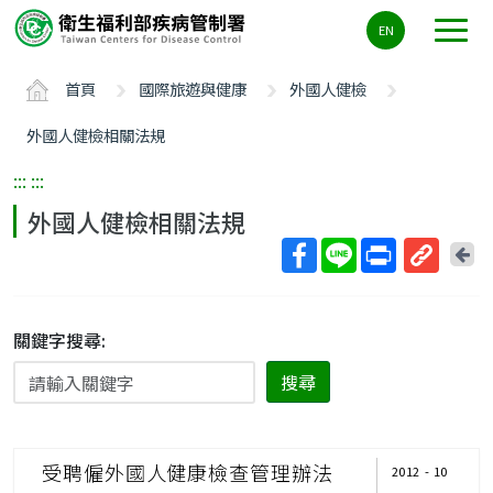
主
EN
要
內
首頁
國際旅遊與健康
外國人健檢
容
區
外國人健檢相關法規
ALT+C
:::
:::
外國人健檢相關法規
回
上
取
一
得
頁
短
關鍵字搜尋:
網
搜尋
址
受聘僱外國人健康檢查管理辦法
2012 - 10