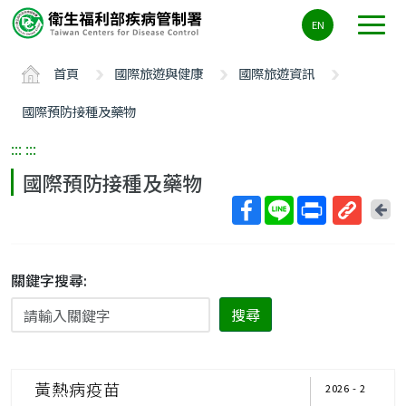
主
EN
要
內
首頁
國際旅遊與健康
國際旅遊資訊
容
區
國際預防接種及藥物
ALT+C
:::
:::
國際預防接種及藥物
回
上
取
一
得
頁
短
關鍵字搜尋:
網
搜尋
址
黃熱病疫苗
2026 - 2