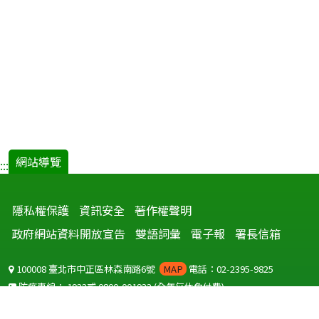
網站導覽
:::
隱私權保護
資訊安全
著作權聲明
政府網站資料開放宣告
雙語詞彙
電子報
署長信箱
100008 臺北市中正區林森南路6號
MAP
電話：02-2395-9825
防疫專線：
1922
或
0800-001922
(全年無休免付費)
聽語障服務免付費傳真：
0800-655955