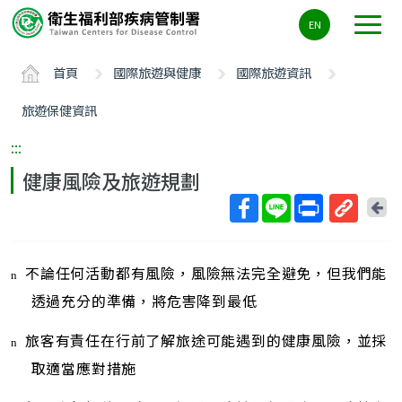
主
EN
要
內
首頁
國際旅遊與健康
國際旅遊資訊
容
區
旅遊保健資訊
ALT+C
:::
健康風險及旅遊規劃
回
上
取
一
得
頁
不論任何活動都有風險，風險無法完全避免，但我們能
短
n
網
透過充分的準備，將危害降到最低
址
旅客有責任在行前了解旅途可能遇到的健康風險，並採
n
取適當應對措施