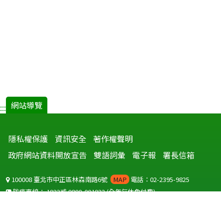
網站導覽
:::
隱私權保護
資訊安全
著作權聲明
政府網站資料開放宣告
雙語詞彙
電子報
署長信箱
100008 臺北市中正區林森南路6號
MAP
電話：02-2395-9825
防疫專線：
1922
或
0800-001922
(全年無休免付費)
聽語障服務免付費傳真：
0800-655955
國外可撥打
+886-800-001922
(自國外撥打回國須自付國際電話費用)