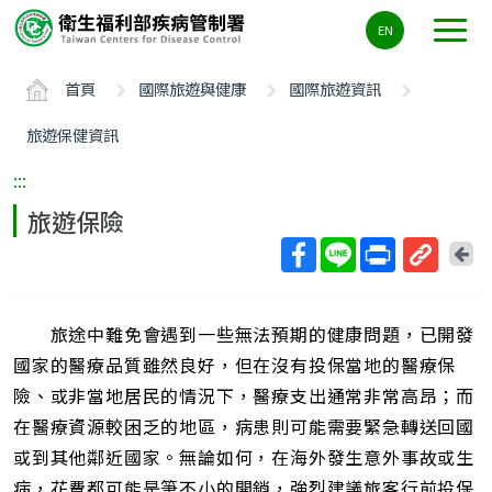
主
EN
要
內
首頁
國際旅遊與健康
國際旅遊資訊
容
區
旅遊保健資訊
ALT+C
:::
旅遊保險
回
上
取
一
得
頁
旅途中難免會遇到一些無法預期的健康問題，已開發
短
網
國家的醫療品質雖然良好，但在沒有投保當地的醫療保
址
險、或非當地居民的情況下，醫療支出通常非常高昂；而
在醫療資源較困乏的地區，病患則可能需要緊急轉送回國
或到其他鄰近國家。無論如何，在海外發生意外事故或生
病，花費都可能是筆不小的開銷，強烈建議旅客行前投保