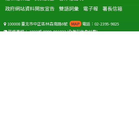
政府網站資料開放宣告
雙語詞彙
電子報
署長信箱
100008 臺北市中正區林森南路6號
MAP
電話：02-2395-9825
防疫專線：
1922
或
0800-001922
(全年無休免付費)
聽語障服務免付費傳真：
0800-655955
國外可撥打
+886-800-001922
(自國外撥打回國須自付國際電話費用)
Copyright © 2026 衛生福利部 疾病管制署. All rights reserved.
本網站建議使用 IE10 以上版本瀏覽器及以1920x1080解析度，以獲得最
佳瀏覽體驗。
為提供使用者有文書軟體選擇的權利，本網站提供ODF開放文件格式，
建議您安裝免費開源軟體
(https://www.ndc.gov.tw/cp.aspx?
n=32A75A78342B669D)
或以您慣用的軟體開啟文件。