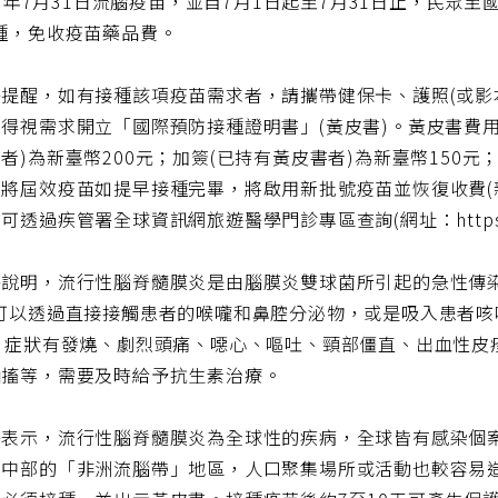
22)年7月31日流腦疫苗，並自7月1日起至7月31日止，民眾
種，免收疫苗藥品費。
署提醒，如有接種該項疫苗需求者，請攜帶健保卡、護照(或影
得視需求開立「國際預防接種證明書」(黃皮書)。黃皮書費
者)為新臺幣200元；加簽(已持有黃皮書者)為新臺幣150
將屆效疫苗如提早接種完畢，將啟用新批號疫苗並恢復收費(新臺
可透過疾管署全球資訊網旅遊醫學門診專區查詢(網址：https://reu
說明，流行性腦脊髓膜炎是由腦膜炎雙球菌所引起的急性傳染
，可以透過直接接觸患者的喉嚨和鼻腔分泌物，或是吸入患者咳
。症狀有發燒、劇烈頭痛、噁心、嘔吐、頸部僵直、出血性皮
抽搐等，需要及時給予抗生素治療。
署表示，流行性腦脊髓膜炎為全球性的疾病，全球皆有感染個
洲中部的「非洲流腦帶」地區，人口聚集場所或活動也較容易