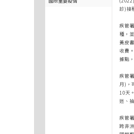
(20
國際重要疫情
診)接
疾管
種，並
黃皮書
收費。
據點，
疾管署
月)
10天
迷、
疾管
跨非