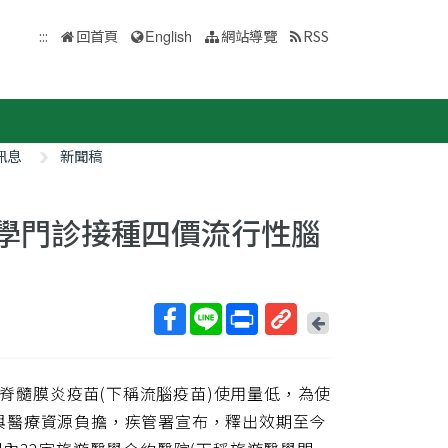
:::
回首頁
English
網站導覽
RSS
訊息
新聞稿
醫學門診接種四價流行性腦
回
上
取
一
得
頁
腦脊髓膜炎疫苗(下稱流腦疫苗)使用量低，為使
短
網
與醫療資源負擔，疾管署宣布，釋出效期至今
址