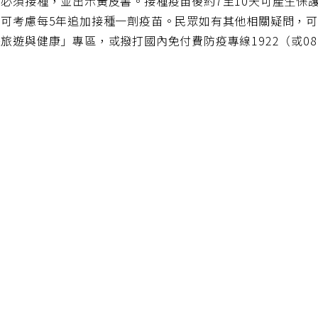
必須接種，並出示黃皮書。接種疫苗後約7至10天可產生保
可考慮每5年追加接種一劑疫苗。民眾如有其他相關疑問，可參考疾管署網
旅遊與健康」專區，或撥打國內免付費防疫專線1922（或0800