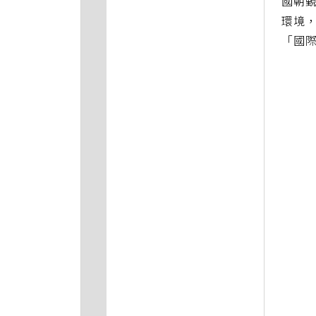
國朝覲
環境，
「國際