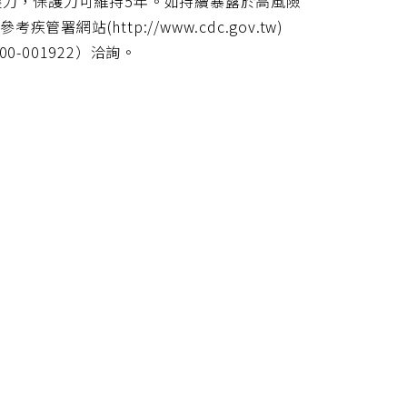
護力，保護力可維持5年。如持續暴露於高風險
站(http://www.cdc.gov.tw)
-001922）洽詢。