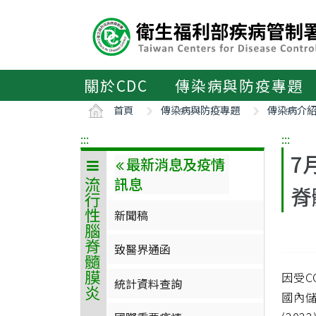
主
要
內
容
區
關於CDC
傳染病與防疫專題
ALT+C
首頁
傳染病與防疫專題
傳染病介
:::
:::
7
最新消息及疫情
訊息
流行性腦脊髓膜炎
脊
新聞稿
致醫界通函
因受C
統計資料查詢
國內