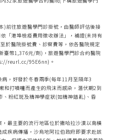
至國內32家旅遊醫學合約醫院(下稱旅遊醫學門
本)前往旅遊醫學門診掛號，由醫師評估後接
用依「港埠檢疫費用徵收辦法」，補證(未持有
元；至於醫院掛號費、診察費等，依各醫院規定
幣1,376元/劑)，旅遊醫學門診合約醫院
rl.cc/95E6nn)。
病，好發於冬春兩季(每年11月至隔年3
嗽和打噴嚏而產生的飛沫而感染，潛伏期2到
疹、粉紅斑及精神學症狀(如精神錯亂)、昏
案，最主要的流行地區位於撒哈拉沙漠以南橫
造成疾病傳播，沙烏地阿拉伯政府即要求赴該