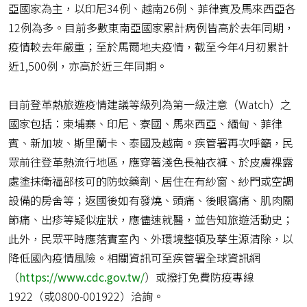
亞國家為主，以印尼34例、越南26例、菲律賓及馬來西亞各
12例為多。目前多數東南亞國家累計病例皆高於去年同期，
疫情較去年嚴重；至於馬爾地夫疫情，截至今年4月初累計
近1,500例，亦高於近三年同期。
目前登革熱旅遊疫情建議等級列為第一級注意（Watch）之
國家包括：柬埔寨、印尼、寮國、馬來西亞、緬甸、菲律
賓、新加坡、斯里蘭卡、泰國及越南。疾管署再次呼籲，民
眾前往登革熱流行地區，應穿著淺色長袖衣褲、於皮膚裸露
處塗抹衛福部核可的防蚊藥劑、居住在有紗窗、紗門或空調
設備的房舍等；返國後如有發燒、頭痛、後眼窩痛、肌肉關
節痛、出疹等疑似症狀，應儘速就醫，並告知旅遊活動史；
此外，民眾平時應落實室內、外環境整頓及孳生源清除，以
降低國內疫情風險。相關資訊可至疾管署全球資訊網
（
https://www.cdc.gov.tw/
）或撥打免費防疫專線
1922（或0800-001922）洽詢。