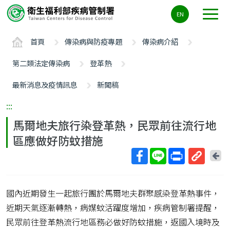
主
EN
要
內
首頁
傳染病與防疫專題
傳染病介紹
容
區
第二類法定傳染病
登革熱
ALT+C
最新消息及疫情訊息
新聞稿
:::
馬爾地夫旅行染登革熱，民眾前往流行地
區應做好防蚊措施
回
上
取
一
得
頁
國內近期發生一起旅行團於馬爾地夫群聚感染登革熱事件，
短
網
近期天氣逐漸轉熱，病媒蚊活躍度增加，疾病管制署提醒，
址
民眾前往登革熱流行地區務必做好防蚊措施，返國入境時及