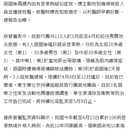
返國後兩週內如有登革熱疑似症狀，應主動告知機場檢疫人
員並儘速就醫，就醫時應告知旅遊史，以利醫師早期診斷、
通報及治療。
疾管署表示，該旅行團共110人於3月底至4月初前往馬爾地
夫旅遊，有3人返國後確診感染登革熱，分別為北部20多歲
女性（案1）、30多歲男性（案2）及中部30多歲女性（案
3）。其中案1、案2於當地即出現發燒、頭痛及肌肉痛等症
狀，返國時遭機場發燒篩檢站攔檢；案3則於返國後2天發
病。3人經就醫通報，陸續於4月8日至12日確診，目前皆已
康復。衛生單位亦持續追蹤該旅行團其他團員，目前3名個
案之住家及活動地周邊疫情調查、孳生源清除及衛教等防治
工作皆已完成，將持續社區監測至5月9日止。
據疾管署監測資料顯示，我國今年截至4月15日累計106例登
革熱境外移入病例，為近10年同期最高，個案感染地以東南