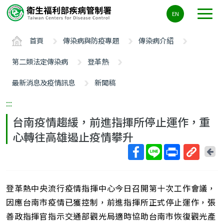
主
EN
要
內
首頁
傳染病與防疫專題
傳染病介紹
容
區
第二類法定傳染病
登革熱
ALT+C
最新消息及疫情訊息
新聞稿
:::
台南疫情趨緩，前進指揮所停止運作，重
心轉往高雄遏止疫情攀升
回
上
取
一
得
頁
登革熱中央流行疫情指揮中心今日召開第十次工作會議，
短
網
因應台南市疫情已獲控制，前進指揮所正式停止運作，張
址
善政指揮官指示交通部觀光局適時協助台南市恢復觀光產