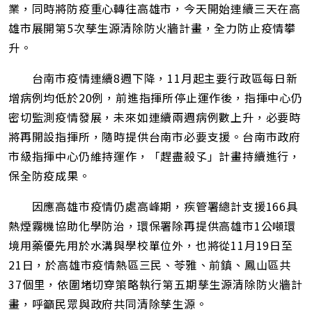
業，同時將防疫重心轉往高雄市，今天開始連續三天在高
雄市展開第5次孳生源清除防火牆計畫，全力防止疫情攀
升。
台南市疫情連續8週下降，11月起主要行政區每日新
增病例均低於20例，前進指揮所停止運作後，指揮中心仍
密切監測疫情發展，未來如連續兩週病例數上升，必要時
將再開設指揮所，隨時提供台南市必要支援。台南市政府
市級指揮中心仍維持運作，「趕盡殺孓」計畫持續進行，
保全防疫成果。
因應高雄市疫情仍處高峰期，疾管署總計支援166具
熱煙霧機協助化學防治，環保署除再提供高雄市1公噸環
境用藥優先用於水溝與學校單位外，也將從11月19日至
21日，於高雄市疫情熱區三民、苓雅、前鎮、鳳山區共
37個里，依圍堵切穿策略執行第五期孳生源清除防火牆計
畫，呼籲民眾與政府共同清除孳生源。