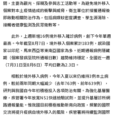
間，主要為觀光、探親及參與志工活動等。為避免境外移入
個案對本土疫情造成的衝擊與威脅，衛生單位於接獲通報後
即啟動相關防治作為，包括病媒蚊密度調查、孳生源清除、
接觸者健康監測及民眾衛教等。
此外，上週新增
16
例境外移入確診病例，創下今年單週
最高。今年截至
8
月
7
日，境外移入個案累計
183
例，感染國
家以印尼、馬來西亞等東南亞國家為多。近期通報病例隱藏
期（個案發病至院所通報日數）趨勢維持穩定，全國近一週
（
7
月
31
日至
8
月
6
日）平均日數為
2.3
日。
相較於境外移入病例，今年入夏以來仍維持
3
例本土病
例，較前兩年同期大幅減少（去年
763
例、前年
639
例），
研判與我國自今年初積極投入各項防治有關。為強化基層醫
療，疾管署今年放寬
NS1
快速檢驗試劑，並提升基層診所網
路通報量能。惟我國目前積極推動新南向政策，頻繁的國際
交流將提升疫病自境外移入的風險，疾管署將持續監測國際