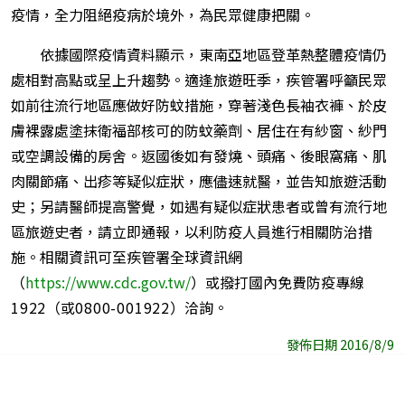
疫情，全力阻絕疫病於境外，為民眾健康把關。
依據國際疫情資料顯示，東南亞地區登革熱整體疫情仍
處相對高點或呈上升趨勢。適逢旅遊旺季，疾管署呼籲民眾
如前往流行地區應做好防蚊措施，穿著淺色長袖衣褲、於皮
膚裸露處塗抹衛福部核可的防蚊藥劑、居住在有紗窗、紗門
或空調設備的房舍。返國後如有發燒、頭痛、後眼窩痛、肌
肉關節痛、出疹等疑似症狀，應儘速就醫，並告知旅遊活動
史；另請醫師提高警覺，如遇有疑似症狀患者或曾有流行地
區旅遊史者，請立即通報，以利防疫人員進行相關防治措
施。相關資訊可至疾管署全球資訊網
（
https://www.cdc.gov.tw/
）或撥打國內免費防疫專線
1922
（或
0800-001922
）洽詢。
發佈日期 2016/8/9