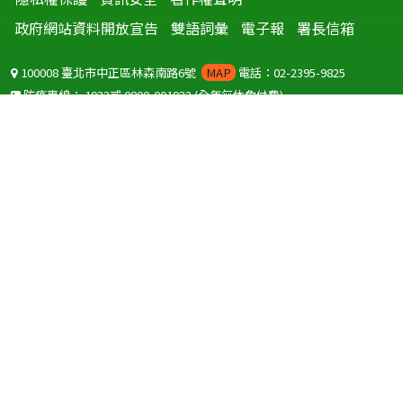
政府網站資料開放宣告
雙語詞彙
電子報
署長信箱
100008 臺北市中正區林森南路6號
MAP
電話：02-2395-9825
防疫專線：
1922
或
0800-001922
(全年無休免付費)
聽語障服務免付費傳真：
0800-655955
國外可撥打
+886-800-001922
(自國外撥打回國須自付國際電話費用)
Copyright © 2026 衛生福利部 疾病管制署. All rights reserved.
本網站建議使用 IE10 以上版本瀏覽器及以1920x1080解析度，以獲得最
佳瀏覽體驗。
為提供使用者有文書軟體選擇的權利，本網站提供ODF開放文件格式，
建議您安裝免費開源軟體
(https://www.ndc.gov.tw/cp.aspx?
n=32A75A78342B669D)
或以您慣用的軟體開啟文件。