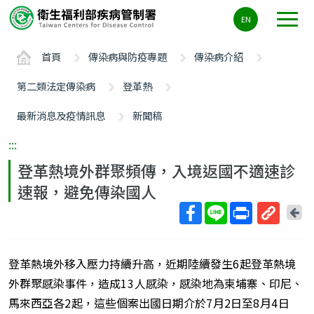
主
EN
要
內
首頁
傳染病與防疫專題
傳染病介紹
容
區
第二類法定傳染病
登革熱
ALT+C
最新消息及疫情訊息
新聞稿
:::
登革熱境外群聚頻傳，入境返國不適速診
速報，避免傳染國人
回
上
取
一
得
頁
登革熱境外移入壓力持續升高，近期陸續發生
6
起登革熱境
短
網
外群聚感染事件，造成
13
人感染，感染地為柬埔寨、印尼、
址
馬來西亞各
2
起，這些個案出國日期介於
7
月
2
日至
8
月
4
日