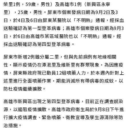
址
榮里1例，59歲，男性）及高雄市1例（新興區永寧
里），25歲，男性。屏東市個案發病日期為9月2日及3
日，於4日及6日由屏東某醫院以「不明熱」通報，經採血
送驗確認為第一型登革病毒；高雄市個案發病日期為9月3
日，於6日由高雄市某區域醫院也以「不明熱」通報，經
採血送驗確認為第四型登革病毒。
屏東市新增2例雖分屬二里，但與先前病例有地緣相關
性，顯示疫情仍在潭漧里及維新里有群聚現象，為因應疫
情，屏東縣政府現已動員12組噴藥人力，於本週內針對上
述里進行全面噴藥作業，期能消滅所有帶病毒的成蚊，以
防杜疫情繼續擴散。
高雄市新興區出現之第四型登革病毒，目前正在調查感染
源，以遏阻疫情擴散。高雄市政府衛生局於9月8日下午進
行擴大疫情調查、緊急噴藥、衛教宣導及孳生源清除等防
治措施。