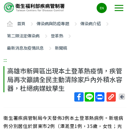
主
EN
要
內
首頁
傳染病與防疫專題
傳染病介紹
容
區
第二類法定傳染病
登革熱
ALT+C
最新消息及疫情訊息
新聞稿
:::
高雄市新興區出現本土登革熱疫情，疾管
局再次籲請全民主動清除家戶內外積水容
器，杜絕病媒蚊孳生
回
上
取
一
得
頁
衛生署疾病管制局今天發佈3例本土登革熱病例。新增病
短
網
例分別居住於屏東市2例（潭漧里1例，35歲，女性；光