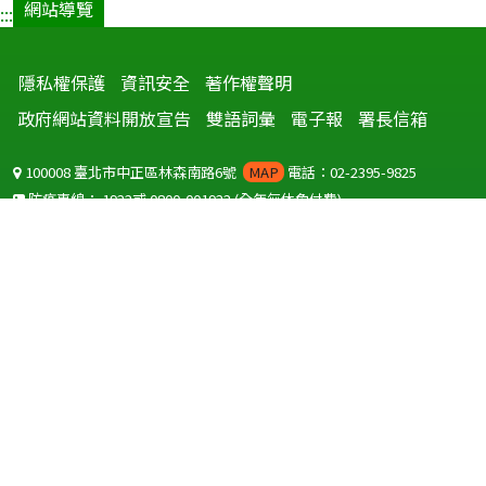
網站導覽
:::
隱私權保護
資訊安全
著作權聲明
政府網站資料開放宣告
雙語詞彙
電子報
署長信箱
100008 臺北市中正區林森南路6號
MAP
電話：02-2395-9825
防疫專線：
1922
或
0800-001922
(全年無休免付費)
聽語障服務免付費傳真：
0800-655955
國外可撥打
+886-800-001922
(自國外撥打回國須自付國際電話費用)
Copyright © 2026 衛生福利部 疾病管制署. All rights reserved.
本網站建議使用 IE10 以上版本瀏覽器及以1920x1080解析度，以獲得最
佳瀏覽體驗。
為提供使用者有文書軟體選擇的權利，本網站提供ODF開放文件格式，