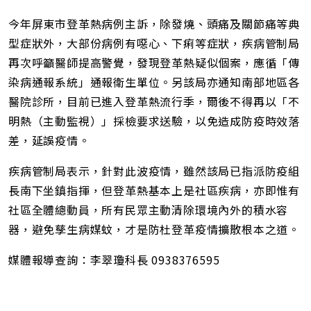
今年屏東市登革熱病例主訴，除發燒、頭痛及關節痛等典
型症狀外，大部份病例有噁心、下痢等症狀，疾病管制局
再次呼籲醫師提高警覺，發現登革熱疑似個案，應循「傳
染病通報系統」通報衛生單位。另該局亦通知南部地區各
醫院診所，目前已進入登革熱流行季，爾後不得再以「不
明熱（主動監視）」採檢要求送驗，以免造成防疫時效落
差，延誤疫情。
疾病管制局表示，針對此波疫情，雖然該局已指派防疫組
長南下坐鎮指揮，但登革熱基本上是社區疾病，亦即惟有
社區全體總動員，所有民眾主動清除環境內外的積水容
器，避免孳生病媒蚊，才是防杜登革疫情擴散根本之道。
媒體報導查詢：李翠瓊科長 0938376595