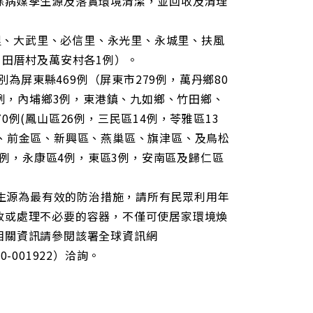
除病媒孳生源及落實環境清潔，並回收及清理
、大武里、必信里、永光里、永城里、扶風
，田厝村及萬安村各1例）。
別為屏東縣469例（屏東市279例，萬丹鄉80
5例，內埔鄉3例，東港鎮、九如鄉、竹田鄉、
例(鳳山區26例，三民區14例，苓雅區13
、前金區、新興區、燕巢區、旗津區、及鳥松
5例，永康區4例，東區3例，安南區及歸仁區
生源為最有效的防治措施，請所有民眾利用年
收或處理不必要的容器，不僅可使居家環境煥
相關資訊請參閱該署全球資訊網
-001922）洽詢。