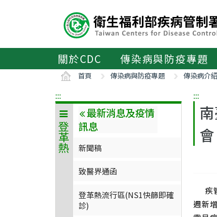
主
要
內
容
區
關於CDC
傳染病與防疫專題
ALT+C
首頁
傳染病與防疫專題
傳染病介
:::
:::
南
最新消息及疫情
訊息
登革熱
會
新聞稿
致醫界通函
疾管署
登革熱流行區(NS1快篩即確
週新
診)