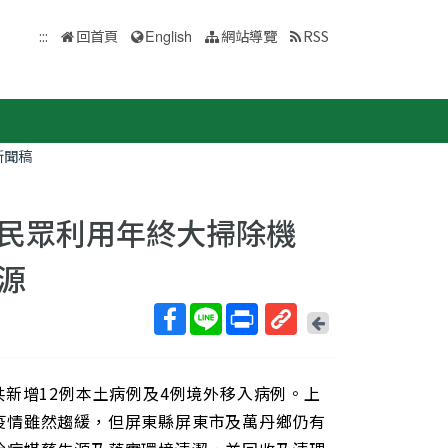
:::
回首頁
English
網站導覽
RSS
新聞稿
民眾利用年終大掃除機
源
回
上
取
一
得
頁
共新增12例本土病例及4例境外移入病例。上
短
網
疫情雖然趨緩，但屏東縣屏東市及萬丹鄉仍有
址