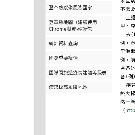
零星
登革熱感染風險國家
不需
上週
登革熱地圖（建議使用
里、厚
Chrome瀏覽器操作）
去(1
例，春
統計資料查詢
里港鄉
國際重要疫情
例，
區各1
國際間旅遊疫情建議等級表
各1例
疾管
病媒蚊高風險地區
終大
然一
（
http