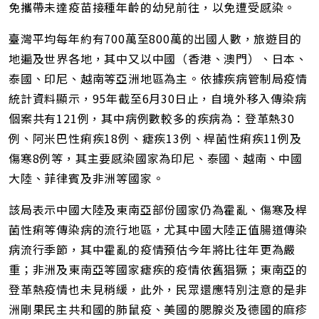
免攜帶未達疫苗接種年齡的幼兒前往，以免遭受感染。
臺灣平均每年約有700萬至800萬的出國人數，旅遊目的
地遍及世界各地，其中又以中國（香港、澳門）、日本、
泰國、印尼、越南等亞洲地區為主。依據疾病管制局疫情
統計資料顯示，95年截至6月30日止，自境外移入傳染病
個案共有121例，其中病例數較多的疾病為：登革熱30
例、阿米巴性痢疾18例、瘧疾13例、桿菌性痢疾11例及
傷寒8例等，其主要感染國家為印尼、泰國、越南、中國
大陸、菲律賓及非洲等國家。
該局表示中國大陸及東南亞部份國家仍為霍亂、傷寒及桿
菌性痢等傳染病的流行地區，尤其中國大陸正值腸道傳染
病流行季節，其中霍亂的疫情預估今年將比往年更為嚴
重；非洲及東南亞等國家瘧疾的疫情依舊猖獗；東南亞的
登革熱疫情也未見稍緩，此外，民眾還應特別注意的是非
洲剛果民主共和國的肺鼠疫、美國的腮腺炎及德國的麻疹