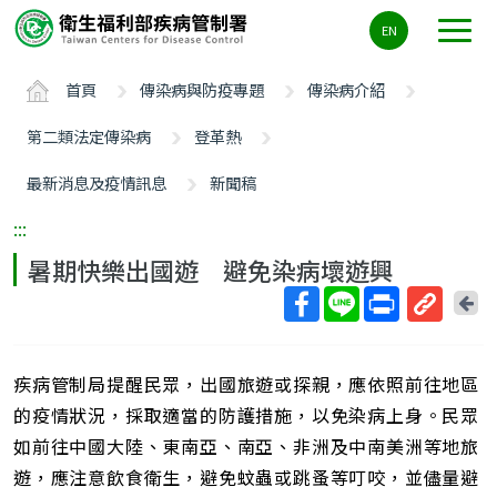
主
EN
要
內
首頁
傳染病與防疫專題
傳染病介紹
容
區
第二類法定傳染病
登革熱
ALT+C
最新消息及疫情訊息
新聞稿
:::
暑期快樂出國遊 避免染病壞遊興
回
上
取
一
得
頁
疾病管制局提醒民眾，出國旅遊或探親，應依照前往地區
短
網
的疫情狀況，採取適當的防護措施，以免染病上身。民眾
址
如前往中國大陸、東南亞、南亞、非洲及中南美洲等地旅
遊，應注意飲食衛生，避免蚊蟲或跳蚤等叮咬，並儘量避