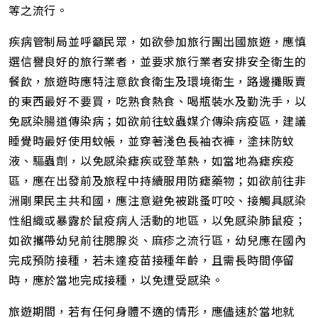
等之流行。
疾病管制局並呼籲民眾，如欲參加旅行團出國旅遊，應慎
選信譽良好的旅行業者，並要求旅行業者安排安全衛生的
餐飲，旅遊時應特注意飲食衛生及環境衛生，路邊攤販賣
的東西最好不要買，吃熟食熱食、喝瓶裝水及勤洗手，以
免感染腸道傳染病；如欲前往蚊蟲媒介傳染病疫區，建議
睡覺時最好使用蚊帳，並穿著淺色長袖衣褲，塗抹防蚊
液、驅蟲劑，以免感染瘧疾或登革熱，如當地為瘧疾疫
區，應在出發前及旅程中持續服用防瘧藥物；如欲前往非
洲剛果民主共和國，應注意避免被跳蚤叮咬、接觸具感染
性組織或暴露於鼠疫病人活動的地區，以免感染肺鼠疫；
如欲攜帶幼兒前往腮腺炎、麻疹之流行區，幼兒應在國內
完成預防接種，若未達疫苗接種年齡，且需長時間停留
時，應於當地完成接種，以免遭受感染。
旅遊期間，若有任何身體不適的情形，應儘速於當地就