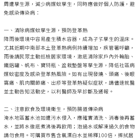
周遭孳生源，減少病媒蚊孳生，同時應做好個人防護，避
免感染傳染病：
一、清除病媒蚊孳生源，預防登革熱
降雨後環境中容易產生積水容器，成為孑孓孳生的溫床。
尤其近期中南部本土登革熱病例持續增加，疾管署呼籲，
雨後請民眾主動巡檢居家環境，澈底清除家戶內外輪胎、
鐵鋁罐、帆布、寶特瓶、盆栽墊盤等孳生源，降低社區病
媒蚊密度及感染登革熱風險。如有出現發燒、頭痛、後眼
窩痛、肌肉關節痛、出疹等登革熱疑似症狀，請儘速就醫
並主動告知活動史，以利醫師及早診斷及通報。
二、注意飲食及環境衛生，預防腸道傳染病
淹水地區蓄水池如遭污水侵入，應確實清洗、消毒後再蓄
水，並將水徹底煮沸後再飲用；泡過水或解凍過久的食物
請勿食用。可購買市售含氯漂白水並稀釋100倍，擦拭居