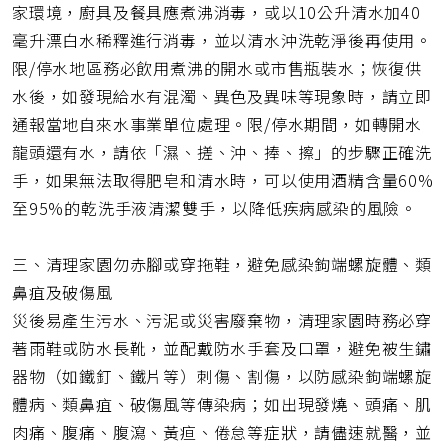
家環境，廚具及餐具應煮沸消毒，或以10公升清水加40
毫升漂白水稀釋進行消毒，並以清水沖洗乾淨後再使用。
限/停水地區務必飲用煮沸的開水或市售瓶裝水；恢復供
水後，如發現給水有混濁、異色及異味等現象時，請立即
通報當地自來水事業單位處理。限/停水期間，如轉開水
龍頭還有水，請依「濕、搓、沖、捧、擦」的步驟正確洗
手，如果無法取得肥皂和清水時，可以使用酒精含量60%
至95%的乾洗手液清潔雙手，以降低疾病感染的風險。
三、清理家園勿赤腳或穿拖鞋，避免感染鉤端螺旋體、類
鼻疽及破傷風
災後易產生污水、污泥或災害廢棄物，清理家園時務必穿
著雨鞋或防水長靴，並配戴防水手套及口罩，避免被生鏽
器物（如鐵釘、鐵片等）刺傷、割傷，以防感染鉤端螺旋
體病、類鼻疽、破傷風等傳染病；如出現發燒、頭痛、肌
肉痛、腹痛、腹瀉、黃疸、倦怠等症狀，請儘速就醫，並