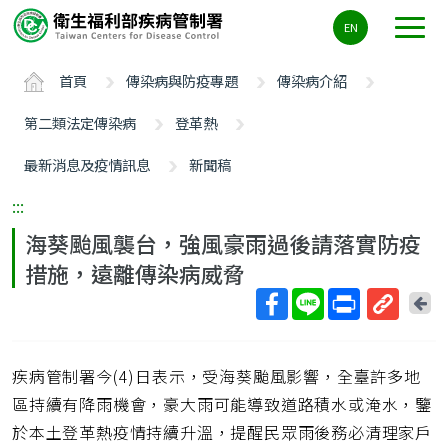
主
EN
要
內
首頁
傳染病與防疫專題
傳染病介紹
容
區
第二類法定傳染病
登革熱
ALT+C
最新消息及疫情訊息
新聞稿
:::
海葵颱風襲台，強風豪雨過後請落實防疫
措施，遠離傳染病威脅
回
上
取
一
得
頁
疾病管制署今(4)日表示，受海葵颱風影響，全臺許多地
短
網
區持續有降雨機會，豪大雨可能導致道路積水或淹水，鑒
址
於本土登革熱疫情持續升溫，提醒民眾雨後務必清理家戶