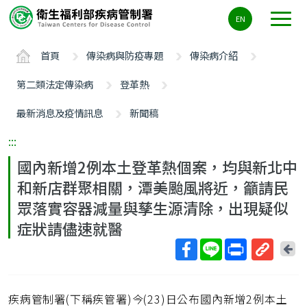
主
EN
要
內
首頁
傳染病與防疫專題
傳染病介紹
容
區
第二類法定傳染病
登革熱
ALT+C
最新消息及疫情訊息
新聞稿
:::
國內新增2例本土登革熱個案，均與新北中
和新店群聚相關，潭美颱風將近，籲請民
眾落實容器減量與孳生源清除，出現疑似
症狀請儘速就醫
回
上
取
一
得
頁
疾病管制署(下稱疾管署)今(23)日公布國內新增2例本土
短