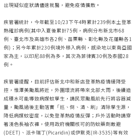
出現疑似症狀請儘速就醫，避免疫情擴散。
疾管署統計，今年截至10/23下午4時累計239例本土登革
熱確診病例(其中入夏後累計75例，病例分布新北市68
例、臺北市及高雄市各2例、苗栗縣、彰化縣及花蓮縣各1
例)；另今年累計230例境外移入病例，感染地以東南亞國
家為主，以印尼88例為多，其次為菲律賓30例及泰國28
例。
疾管署提醒，目前評估新北中和新店登革熱疫情緩降受
控，惟潭美颱風將近，外圍環流將帶來北部大雨，後續造
成積水可能導致病媒蚊孳生，請民眾颱風前先行將容器減
量，颱風過後主動落實「巡、倒、清、刷」清除孳生源，
降低病媒蚊密度，以免登革熱疫情反彈；戶外活動時請穿
著淺色長袖衣褲，使用政府機關核可的防蚊藥劑敵避
(DEET)、派卡瑞丁(Picaridin)或伊默克(IR-3535)等有效