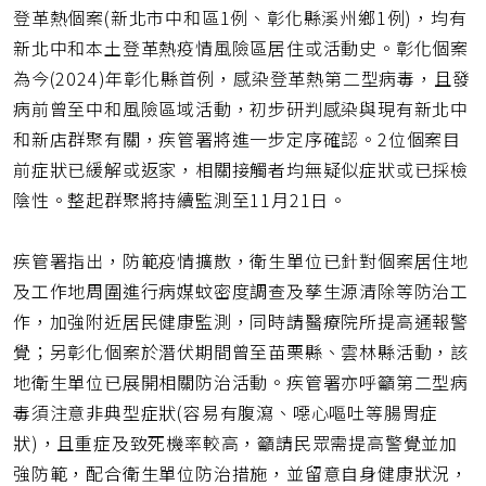
網
登革熱個案(新北市中和區1例、彰化縣溪州鄉1例)，均有
址
新北中和本土登革熱疫情風險區居住或活動史。彰化個案
為今(2024)年彰化縣首例，感染登革熱第二型病毒，且發
病前曾至中和風險區域活動，初步研判感染與現有新北中
和新店群聚有關，疾管署將進一步定序確認。2位個案目
前症狀已緩解或返家，相關接觸者均無疑似症狀或已採檢
陰性。整起群聚將持續監測至11月21日。
疾管署指出，防範疫情擴散，衛生單位已針對個案居住地
及工作地周圍進行病媒蚊密度調查及孳生源清除等防治工
作，加強附近居民健康監測，同時請醫療院所提高通報警
覺；另彰化個案於潛伏期間曾至苗栗縣、雲林縣活動，該
地衛生單位已展開相關防治活動。疾管署亦呼籲第二型病
毒須注意非典型症狀(容易有腹瀉、噁心嘔吐等腸胃症
狀)，且重症及致死機率較高，籲請民眾需提高警覺並加
強防範，配合衛生單位防治措施，並留意自身健康狀況，