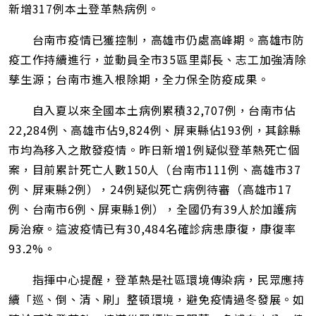
新增317例本土登革熱病例。
台南市疫情已獲控制，高雄市仍處高峰期。高雄市防
疫工作持續進行，並動員全市35區里鄰長、志工加強清除
孳生源；台南市進入根除期，全力保全防疫成果。
自入夏以來全國本土病例累積32,707例，台南市佔
22,284例、高雄市佔9,824例、屏東縣佔193例，其餘縣
市均為移入之散發疫情。昨日新增1例疑似登革熱死亡個
案，目前累計死亡人數150人（台南市111例、高雄市37
例、屏東縣2例），24例疑似死亡病例待審（高雄市17
例、台南市6例、屏東縣1例），全國仍有39人於加護病
房治療。這波疫情已有30,484名確診病患康復，康復率
93.2%。
指揮中心提醒，登革熱是社區環境傳染病，民眾應持
續「巡、倒、清、刷」整頓環境，避免疫情過冬發展。如