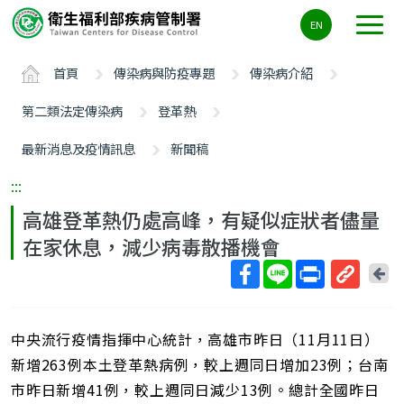
主
EN
要
內
首頁
傳染病與防疫專題
傳染病介紹
容
區
第二類法定傳染病
登革熱
ALT+C
最新消息及疫情訊息
新聞稿
:::
高雄登革熱仍處高峰，有疑似症狀者儘量
在家休息，減少病毒散播機會
回
上
取
一
得
頁
中央流行疫情指揮中心統計，高雄市昨日（11月11日）
短
網
新增263例本土登革熱病例，較上週同日增加23例；台南
址
市昨日新增41例，較上週同日減少13例。總計全國昨日