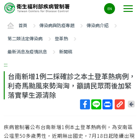
主
EN
要
內
首頁
傳染病與防疫專題
傳染病介紹
容
區
第二類法定傳染病
登革熱
ALT+C
最新消息及疫情訊息
新聞稿
:::
台南新增1例二採確診之本土登革熱病例，
利奇馬颱風來勢洶洶，籲請民眾雨後加緊
落實孳生源清除
回
上
取
一
得
頁
疾病管制署公布台南新增1例本土登革熱病例，為安南區
短
網
公塭里50多歲男性，近期無出國史，7月18日起陸續出現