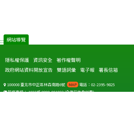
網站導覽
:::
隱私權保護
資訊安全
著作權聲明
政府網站資料開放宣告
雙語詞彙
電子報
署長信箱
100008 臺北市中正區林森南路6號
MAP
電話：02-2395-9825
防疫專線：
1922
或
0800-001922
(全年無休免付費)
聽語障服務免付費傳真：
0800-655955
國外可撥打
+886-800-001922
(自國外撥打回國須自付國際電話費用)
Copyright © 2026 衛生福利部 疾病管制署. All rights reserved.