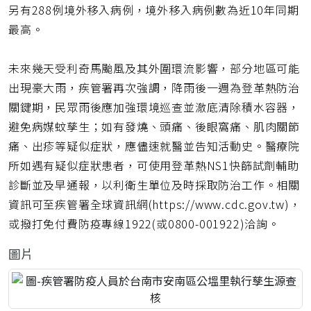
另有288例境外移入病例，境外移入病例數為近10年同期
最高。
未來幾天受利奇馬颱風及其外圍環流影響，部分地區可能
出現豪大雨，疾管署再次強調，降雨後一週為登革熱防治
關鍵期，民眾雨後應加強環境巡查並澈底清除積水容器，
避免病媒蚊孳生；如有發燒、頭痛、後眼窩痛、肌肉關節
痛、出疹等疑似症狀，應儘速就醫並告知活動史。醫療院
所如遇有疑似症狀患者，可使用登革熱NS1快篩試劑輔助
診斷並及早通報，以利衛生單位及時採取防治工作。相關
資訊可至疾管署全球資訊網(https://www.cdc.gov.tw)，
或撥打免付費防疫專線1922(或0800-001922)洽詢。
圖片