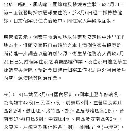
址
出疹、嘔吐、肌肉痛、關節痛及發燒等症狀，於7月21日
第三度就醫時採檢通報並住院，於8月6日經二採檢驗確
診，目前個案仍住院治療中，同住家人無疑似症狀。
疾管署表示，個案平時活動地以住家及安定區中沙里工作
地為主，惟距安南區日前確診之本土病例住家有段距離，
尚待進一步調查以釐清感染源。衛生單位防疫人員於7月
21日已完成個案住家之噴霧壓罐作業，及住家周邊之孳生
源調查與清除，預計今日進行個案工作地之戶外噴藥及戶
內孳生源清除等防治作業。
今(2019)年截至8月6日國內累計66例本土登革熱病例，
為高雄市48例(三民區37例、前鎮區3例、左營區及鳳山
區各2例，鼓山區、路竹區、旗津區及苓雅區各1例)、台
南市17例(東區6例、中西區4例、南區及安南區各2例，
永康區、左鎮區及新化區各１例)、桃園市1例(中壢區)。