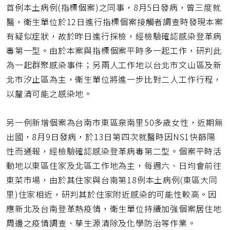
址
首例本土病例(指標個案)之同事，8月5日發病，曾三度就
醫，衛生單位於12日進行指標個案接觸者調查時發現本案
有疑似症狀，故於昨日進行採檢，經檢驗確認感染登革病
毒第一型。由於本案與指標個案平時多一起工作，研判此
為一起群聚感染事件；另兩人工作地以台北市文山區及新
北市汐止區為主，衛生單位將進一步比對二人工作行程，
以釐清可能之感染地。
另一例新增個案為台南市東區泉南里50多歲女性，近期無
出國，8月9日發病，於13日第四次就醫時因NS1快篩陽
性而通報，經檢驗確認感染登革病毒第二型。個案平時活
動地以東區住家及北區工作地為主，每週六、日均會前往
東菜市場，由於其住家與台南第18例本土病例(東區大同
里)住家相近，研判其於住家附近感染的可能性較高。因
應新北及台南登革熱疫情，衛生單位持續加強個案居住地
周邊之疫情調查、孳生源清除及化學防治等作業。