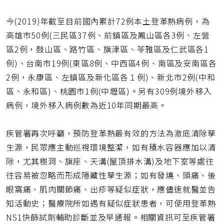
今(2019)年截至目前國內累計72例本土登革熱病例，為
高雄市50例(三民區37例、前鎮區及鳳山區各3例、左營
區2例，鼓山區、路竹區、旗津區、苓雅區及仁武區各1
例)、台南市19例(東區8例、中西區4例、南區及安南區各
2例，永康區、左鎮區及新化區各１例)、新北市2例(中和
區、永和區)、桃園市1例(中壢區)。另有309例境外移入
病例，境外移入病例數為近10年同期最高。
疾管署再次呼籲，預防登革熱最有效的方法為澈底清除孳
生源，民眾應主動巡視環境整潔，如有積水容器應加以清
除，尤其樹洞、旗座、天溝(屋頂排水溝)及地下室等處往
往容易被忽略而形成隱藏性孳生源；如有發燒、頭痛、後
眼窩痛、肌肉關節痛、出疹等疑似症狀，應儘速就醫並告
知活動史；醫療院所如遇有疑似症狀患者，可使用登革熱
NS1快篩試劑輔助診斷並及早通報。相關資訊可至疾管署