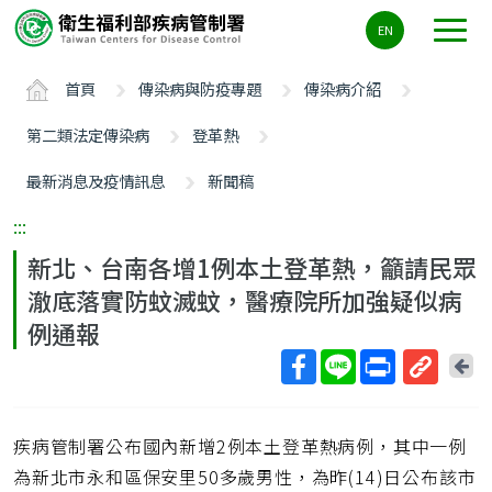
主
EN
要
內
首頁
傳染病與防疫專題
傳染病介紹
容
區
第二類法定傳染病
登革熱
ALT+C
最新消息及疫情訊息
新聞稿
:::
新北、台南各增1例本土登革熱，籲請民眾
澈底落實防蚊滅蚊，醫療院所加強疑似病
例通報
回
上
取
一
得
頁
疾病管制署公布國內新增2例本土登革熱病例，其中一例
短
網
為新北市永和區保安里50多歲男性，為昨(14)日公布該市