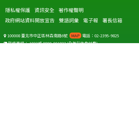
隱私權保護
資訊安全
著作權聲明
政府網站資料開放宣告
雙語詞彙
電子報
署長信箱
100008 臺北市中正區林森南路6號
MAP
電話：02-2395-9825
防疫專線：
1922
或
0800-001922
(全年無休免付費)
聽語障服務免付費傳真：
0800-655955
國外可撥打
+886-800-001922
(自國外撥打回國須自付國際電話費用)
Copyright © 2026 衛生福利部 疾病管制署. All rights reserved.
本網站建議使用 IE10 以上版本瀏覽器及以1920x1080解析度，以獲得最
佳瀏覽體驗。
為提供使用者有文書軟體選擇的權利，本網站提供ODF開放文件格式，
建議您安裝免費開源軟體
(https://www.ndc.gov.tw/cp.aspx?
n=32A75A78342B669D)
或以您慣用的軟體開啟文件。