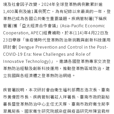
網
境及社會因子改變，2024年全球登革熱病例數累計逾
址
1,400萬例及逾1萬例死亡，為有紀錄以來最高的一年，登
革熱已成為各國公共衛生重要議題。疾病管制署(下稱疾
管署)獲「亞太經濟合作會議」(Asia-Pacific Economic
Cooperation, APEC)經費補助，於本(114)年4月22日及
23日舉辦「後疫情時代登革熱防治新挑戰與創新科技運用
研討會( Dengue Prevention and Control in the Post-
COVID-19 Era: New Challenges and Role of
Innovative Technology)」，邀請各國登革熱專家交流登
革熱防治經驗及創新科技運用，推動登革熱區域防治，建
立我國與各經濟體之登革熱防治網絡。
疾管署說明，本次研討會由衛生福利部周志浩次長、臺南
市黃偉哲市長、疾病管制署莊人祥署長、臺南市政府副秘
書長暨登革熱防治中心主任尤天厚、臺南市政府衛生局李
翠鳳局長、國家衛生研究院感染症與疫苗研究所陳宜君所