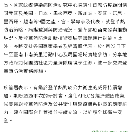
長、國家蚊媒傳染病防治研究中心陳錦生首席防疫顧問偕
同我國及美國、日本、馬來西亞、新加坡、泰國、印尼、
墨西哥、越南等9國之產、官、學專家及代表，就登革熱
防治策略、病媒監測與防治現況、登革熱疫苗開發與推動
現況、及登革熱防治創新技術發展等議題進行討論。此
外，亦將安排各國專家學者及經濟體代表，於4月23日下
午至臺南市南美里活動中心及周圍場域實地參訪，分享地
方政府如何團結社區力量清除環境孳生源，進一步交流登
革熱防治實務經驗。
疾管署表示，有鑑於登革熱對於公共衛生的威脅持續增
加，期盼透過本次的研討會，強化APEC各經濟體因應氣
候變遷對登革熱防治及公共衛生與醫療體系挑戰的應變能
力，建立國際合作管道並持續交流，以維護全球衛生安
全。