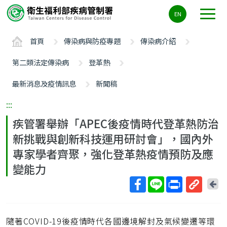
主
EN
要
內
首頁
傳染病與防疫專題
傳染病介紹
容
區
第二類法定傳染病
登革熱
ALT+C
最新消息及疫情訊息
新聞稿
:::
疾管署舉辦「APEC後疫情時代登革熱防治
新挑戰與創新科技運用研討會」，國內外
專家學者齊聚，強化登革熱疫情預防及應
變能力
回
上
取
一
得
頁
隨著COVID-19後疫情時代各國邊境解封及氣候變遷等環
短