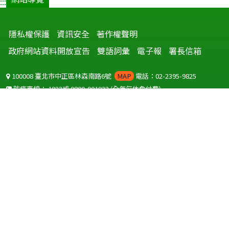
:::
隱私權保護
資訊安全
著作權聲明
政府網站資料開放宣告
雙語詞彙
電子報
署長信箱
100008 臺北市中正區林森南路6號
MAP
電話：02-2395-9825
防疫專線：
1922
或
0800-001922
(全年無休免付費)
聽語障服務免付費傳真：
0800-655955
國外可撥打
+886-800-001922
(自國外撥打回國須自付國際電話費用)
Copyright © 2026 衛生福利部 疾病管制署. All rights reserved.
本網站建議使用 IE10 以上版本瀏覽器及以1920x1080解析度，以獲得最
佳瀏覽體驗。
為提供使用者有文書軟體選擇的權利，本網站提供ODF開放文件格式，
建議您安裝免費開源軟體
(https://www.ndc.gov.tw/cp.aspx?