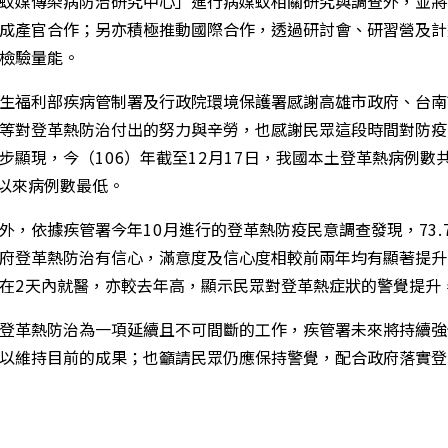
蚊媒傳染病防治研究中心」進行病媒蚊相關研究與調查外，並將
成產官合作；另亦積極推動國際合作，透過研討會、研習營及計
檢驗量能。
福利部疾病管制署及行政院環境保護署感謝高雄市政府、台南
等對登革熱防治付出的努力與辛勞，也感謝民眾這段時間對防疫
步顯現，今（
106
）年截至
12
月
17
日，我國本土登革熱病例數
以來病例數最低。
，依據疾管署今年
10
月進行的登革熱防疫民意調查發現，
73
府登革熱防治有信心，滿意度及信心度相較前兩年均有顯著提升
在
2
天內就醫，亦較去年高，顯示民眾對登革熱症狀的警覺提升
革熱防治為一項延續且不可間斷的工作，疾管署未來將持續強
以維持目前的成果；也籲請民眾仍應保持警覺，配合政府落實登