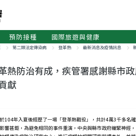
預防接種
國際旅遊與健康
紹
第二類法定傳染病
登革熱
最新消息及疫情訊息
革熱防治有成，疾管署感謝縣市政
貢獻
於
104
年入夏後經歷了一場「登革熱戰役」，共計
4
萬
3
千多名
影響甚鉅，為避免相同的事件重演，中央與縣市政府繃緊神經，