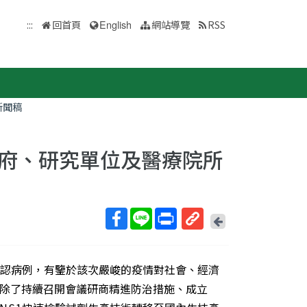
:::
回首頁
English
網站導覽
RSS
新聞稿
府、研究單位及醫療院所
回
上
取
一
得
頁
確認病例，有鑒於該次嚴峻的疫情對社會、經濟
短
網
除了持續召開會議研商精進防治措施、成立
址