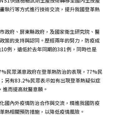
NS1
快速檢驗試劑生產技術轉移至國內生技產
畫執行等方式進行技術交流，提升我國登革熱
市政府、屏東縣政府，及國家衛生研究院、醫
政策的支持與認同。歷經兩年的努力，防疫成
共
10
例，遠低於去年同期的
381
例，同時也是
.7%
民眾滿意政府在登革熱防治的表現，
77%
民
；另有
83.2%
民眾表示如有出現登革熱疑似症
，進而提高就醫意願。
化國內外疫情防治合作與交流，精進我國防疫
革熱相關預防措施，以降低疫情風險。