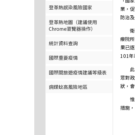
「國家
登革熱感染風險國家
業，促
防治及
登革熱地圖（建議使用
Chrome瀏覽器操作）
衛生
療院所
統計資料查詢
果已逐
101
年
國際重要疫情
此外
國際間旅遊疫情建議等級表
眾對政
狀，會
病媒蚊高風險地區
惟登
措施，