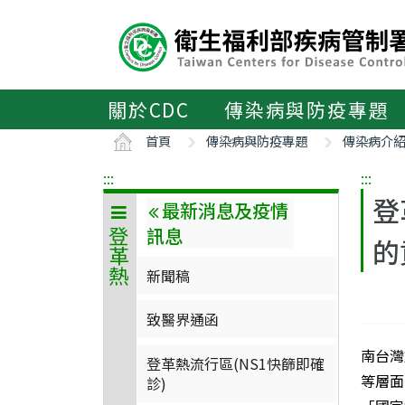
主
要
內
容
區
關於CDC
傳染病與防疫專題
ALT+C
首頁
傳染病與防疫專題
傳染病介
:::
:::
登
最新消息及疫情
訊息
登革熱
的
新聞稿
致醫界通函
南台灣
登革熱流行區(NS1快篩即確
等層面
診)