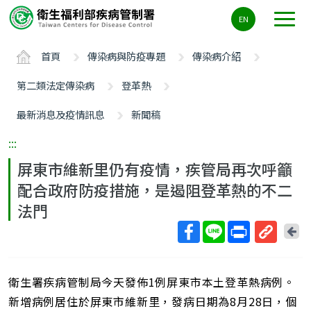
主
EN
要
內
首頁
傳染病與防疫專題
傳染病介紹
容
區
第二類法定傳染病
登革熱
ALT+C
最新消息及疫情訊息
新聞稿
:::
屏東市維新里仍有疫情，疾管局再次呼籲
配合政府防疫措施，是遏阻登革熱的不二
法門
回
上
取
一
得
頁
衛生署疾病管制局今天發佈1例屏東市本土登革熱病例。
短
網
新增病例居住於屏東市維新里，發病日期為8月28日，個