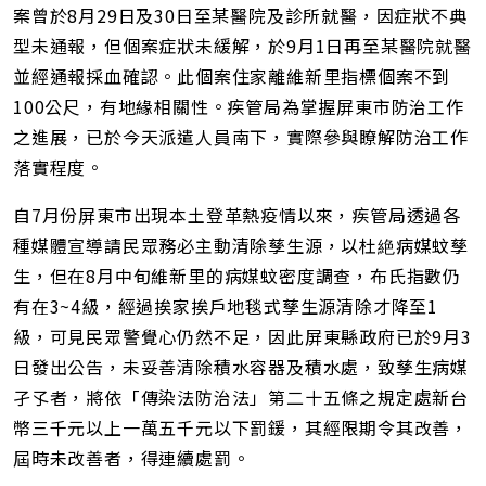
址
案曾於8月29日及30日至某醫院及診所就醫，因症狀不典
型未通報，但個案症狀未緩解，於9月1日再至某醫院就醫
並經通報採血確認。此個案住家離維新里指標個案不到
100公尺，有地緣相關性。疾管局為掌握屏東市防治工作
之進展，已於今天派遣人員南下，實際參與瞭解防治工作
落實程度。
自7月份屏東市出現本土登革熱疫情以來，疾管局透過各
種媒體宣導請民眾務必主動清除孳生源，以杜絶病媒蚊孳
生，但在8月中旬維新里的病媒蚊密度調查，布氏指數仍
有在3~4級，經過挨家挨戶地毯式孳生源清除才降至1
級，可見民眾警覺心仍然不足，因此屏東縣政府已於9月3
日發出公告，未妥善清除積水容器及積水處，致孳生病媒
孑孓者，將依「傳染法防治法」第二十五條之規定處新台
幣三千元以上一萬五千元以下罰鍰，其經限期令其改善，
屆時未改善者，得連續處罰。