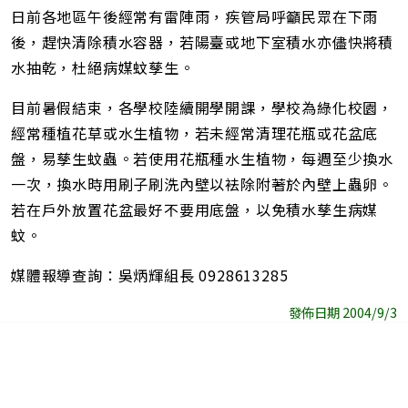
日前各地區午後經常有雷陣雨，疾管局呼籲民眾在下雨
後，趕快清除積水容器，若陽臺或地下室積水亦儘快將積
水抽乾，杜絕病媒蚊孳生。
目前暑假結束，各學校陸續開學開課，學校為綠化校園，
經常種植花草或水生植物，若未經常清理花瓶或花盆底
盤，易孳生蚊蟲。若使用花瓶種水生植物，每週至少換水
一次，換水時用刷子刷洗內壁以袪除附著於內壁上蟲卵。
若在戶外放置花盆最好不要用底盤，以免積水孳生病媒
蚊。
媒體報導查詢：吳炳輝組長 0928613285
發佈日期 2004/9/3