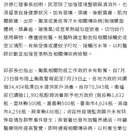
洪德仁理事長說明，民眾除了加強環境整頓與清消外，也
須留意自身健康狀況，如有發燒、頭痛、後眼窩痛、肌肉
關節痛、出疹、腹瀉或黃疸等汙水相關傳染病(鉤端螺旋
體病、類鼻疽、破傷風)或登革熱疑似症狀者，切勿自行
使用藥物，應儘速就醫。就醫時請主動告知相關接觸史或
受災情形、有無受傷或遭蚊子叮咬、接觸污水等，以利醫
師診斷並加強登革熱及相關傳染病檢驗。
邱部長也指出，颱風相關防疫工作政府未有鬆懈，自7月
23日發布陸上颱風警報起至7月29日止，各地方政府共調
撥34,404瓶漂白水提供家戶消毒，尚存70,945瓶，衛福
部已調撥11,992瓶酚類消毒劑予地方政府 (南投縣1,632
瓶、雲林縣500瓶、嘉義縣500瓶、臺南市4,624瓶、高雄
市4,256瓶、屏東縣480瓶)；收容所疫情監測顯示未有特
殊疫情及群聚事件發生；疾管署也發布致醫界通函，呼籲
醫療院所提高警覺，即時通報相關傳染病，以利衛生單位