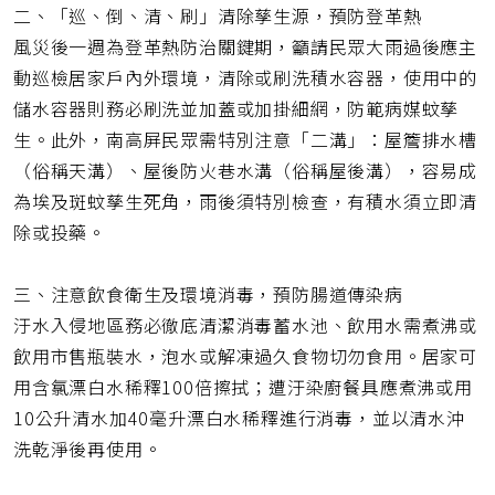
二、「巡、倒、清、刷」清除孳生源，預防登革熱
風災後一週為登革熱防治關鍵期，籲請民眾大雨過後應主
動巡檢居家戶內外環境，清除或刷洗積水容器，使用中的
儲水容器則務必刷洗並加蓋或加掛細網，防範病媒蚊孳
生。此外，南高屏民眾需特別注意「二溝」：屋簷排水槽
（俗稱天溝）、屋後防火巷水溝（俗稱屋後溝），容易成
為埃及斑蚊孳生死角，雨後須特別檢查，有積水須立即清
除或投藥。
三、注意飲食衛生及環境消毒，預防腸道傳染病
汙水入侵地區務必徹底清潔消毒蓄水池、飲用水需煮沸或
飲用市售瓶裝水，泡水或解凍過久食物切勿食用。居家可
用含氯漂白水稀釋100倍擦拭；遭汙染廚餐具應煮沸或用
10公升清水加40毫升漂白水稀釋進行消毒，並以清水沖
洗乾淨後再使用。