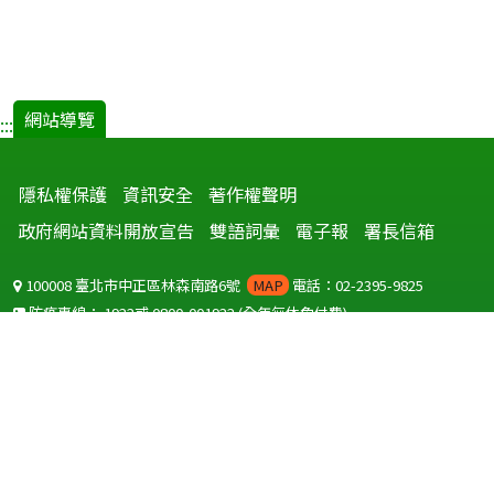
網站導覽
:::
隱私權保護
資訊安全
著作權聲明
政府網站資料開放宣告
雙語詞彙
電子報
署長信箱
100008 臺北市中正區林森南路6號
MAP
電話：02-2395-9825
防疫專線：
1922
或
0800-001922
(全年無休免付費)
聽語障服務免付費傳真：
0800-655955
國外可撥打
+886-800-001922
(自國外撥打回國須自付國際電話費用)
Copyright © 2026 衛生福利部 疾病管制署. All rights reserved.