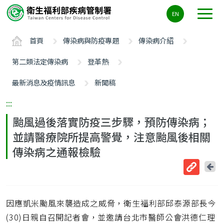
主
EN
要
內
首頁
傳染病與防疫專題
傳染病介紹
容
區
第二類法定傳染病
登革熱
ALT+C
最新消息及疫情訊息
新聞稿
:::
颱風過後落實防疫三步驟，預防傳染病；
並請醫療院所提高警覺，注意颱風後相關
傳染病之通報檢驗
回
上
取
一
得
頁
因應凱米颱風來襲造成之威脅，衛生福利部邱泰源部長今
短
網
(30)日親自召開記者會，並邀請台北市醫師公會洪德仁理