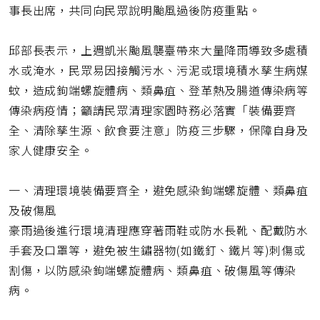
址
事長出席，共同向民眾說明颱風過後防疫重點。
邱部長表示，上週凱米颱風襲臺帶來大量降雨導致多處積
水或淹水，民眾易因接觸污水、污泥或環境積水孳生病媒
蚊，造成鉤端螺旋體病、類鼻疽、登革熱及腸道傳染病等
傳染病疫情；籲請民眾清理家園時務必落實「裝備要齊
全、清除孳生源、飲食要注意」防疫三步驟，保障自身及
家人健康安全。
一、清理環境裝備要齊全，避免感染鉤端螺旋體、類鼻疽
及破傷風
豪雨過後進行環境清理應穿著雨鞋或防水長靴、配戴防水
手套及口罩等，避免被生鏽器物(如鐵釘、鐵片等)刺傷或
割傷，以防感染鉤端螺旋體病、類鼻疽、破傷風等傳染
病。