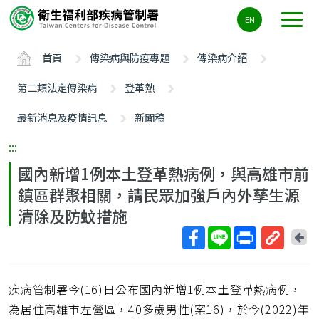
主
EN
要
內
首頁
傳染病與防疫專題
傳染病介紹
容
區
第二類法定傳染病
登革熱
ALT+C
最新消息及疫情訊息
新聞稿
:::
國內新增1例本土登革熱病例，與高雄市前
鎮區群聚相關，請民眾加強戶內外孳生源
清除及防蚊措施
回
上
取
一
得
頁
疾病管制署今(16)日公布國內新增1例本土登革熱病例，
短
網
為居住高雄市左營區，40多歲男性(案16)，於今(2022)年