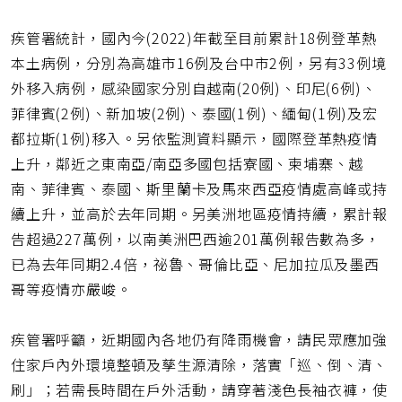
疾管署統計，國內今(2022)年截至目前累計18例登革熱
本土病例，分別為高雄市16例及台中市2例，另有33例境
外移入病例，感染國家分別自越南(20例)、印尼(6例)、
菲律賓(2例)、新加坡(2例)、泰國(1例)、緬甸(1例)及宏
都拉斯(1例)移入。另依監測資料顯示，國際登革熱疫情
上升，鄰近之東南亞/南亞多國包括寮國、柬埔寨、越
南、菲律賓、泰國、斯里蘭卡及馬來西亞疫情處高峰或持
續上升，並高於去年同期。另美洲地區疫情持續，累計報
告超過227萬例，以南美洲巴西逾201萬例報告數為多，
已為去年同期2.4倍，祕魯、哥倫比亞、尼加拉瓜及墨西
哥等疫情亦嚴峻。
疾管署呼籲，近期國內各地仍有降雨機會，請民眾應加強
住家戶內外環境整頓及孳生源清除，落實「巡、倒、清、
刷」；若需長時間在戶外活動，請穿著淺色長袖衣褲，使