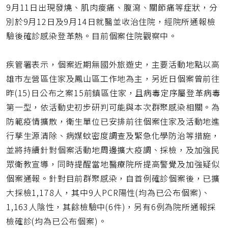
址
9月11日出現發燒、肌肉痠痛、腹瀉、關節痛等症狀，分
別於9月12日及9月14日就醫並收治住院，經院所通報檢
驗後確診感染登革熱。目前個案住院觀察中。
疾管署表示，個案近期無國外旅遊史，主要活動地點以高
雄市左營區住家及鳳山區工作地為主，另近日個案曾前往
昨(15)日公布之案15前鎮區住家，且病毒定序屬登革病毒
第一型，依活動史初步研判可能與本次群聚感染相關。為
防範疫情擴散，衛生單位已安排前往個案住家及活動地進
行孳生源清除、病媒蚊密度調查及緊急化學防治等措施，
並將持續針對個案活動地周邊擴大疫調、採檢，及加強民
眾衛教宣導，同時提醒當地醫療院所提高警覺及加強疑似
個案通報。針對目前群聚感染，自首例確診個案後，已擴
大採檢1,178人，其中9人PCR陽性(均為已公布個案)、
1,163人陰性，其餘檢驗中(6件)，另有6例為院所通報採
檢確診(均為已公布個案)。