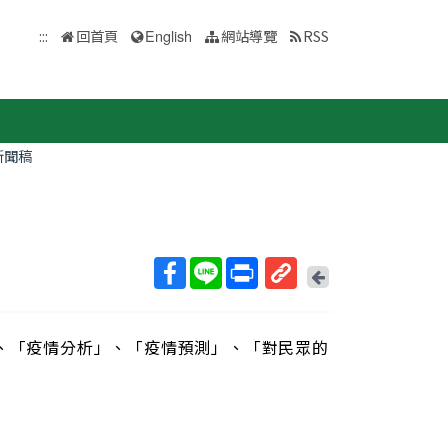
:::
回首頁
English
網站導覽
RSS
新聞稿
回
上
取
一
得
頁
」、「疫情分析」、「疫情預測」、「對民眾的
短
網
址