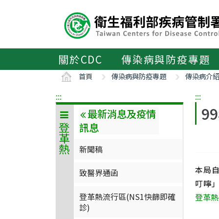
主
要
內
容
區
關於CDC
傳染病與防疫專題
ALT+C
首頁
傳染病與防疫專題
傳染病介
:::
:::
9
最新消息及疫情
訊息
登革熱
新聞稿
本局自
致醫界通函
叮嚀
登革熱流行區(NS1快篩即確
登革熱
診)