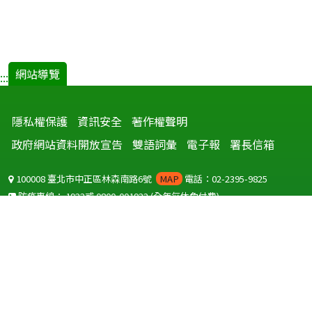
網站導覽
:::
隱私權保護
資訊安全
著作權聲明
政府網站資料開放宣告
雙語詞彙
電子報
署長信箱
100008 臺北市中正區林森南路6號
MAP
電話：02-2395-9825
防疫專線：
1922
或
0800-001922
(全年無休免付費)
聽語障服務免付費傳真：
0800-655955
國外可撥打
+886-800-001922
(自國外撥打回國須自付國際電話費用)
Copyright © 2026 衛生福利部 疾病管制署. All rights reserved.