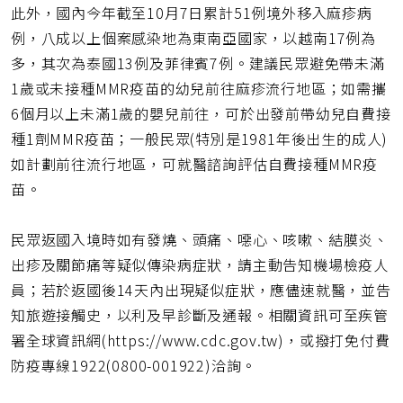
此外，國內今年截至10月7日累計51例境外移入麻疹病
例，八成以上個案感染地為東南亞國家，以越南17例為
多，其次為泰國13例及菲律賓7例。建議民眾避免帶未滿
1歲或未接種MMR疫苗的幼兒前往麻疹流行地區；如需攜
6個月以上未滿1歲的嬰兒前往，可於出發前帶幼兒自費接
種1劑MMR疫苗；一般民眾(特別是1981年後出生的成人)
如計劃前往流行地區，可就醫諮詢評估自費接種MMR疫
苗。
民眾返國入境時如有發燒、頭痛、噁心、咳嗽、結膜炎、
出疹及關節痛等疑似傳染病症狀，請主動告知機場檢疫人
員；若於返國後14天內出現疑似症狀，應儘速就醫，並告
知旅遊接觸史，以利及早診斷及通報。相關資訊可至疾管
署全球資訊網(https://www.cdc.gov.tw)，或撥打免付費
防疫專線1922(0800-001922)洽詢。