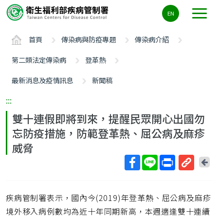
主
EN
要
內
首頁
傳染病與防疫專題
傳染病介紹
容
區
第二類法定傳染病
登革熱
ALT+C
最新消息及疫情訊息
新聞稿
:::
雙十連假即將到來，提醒民眾開心出國勿
忘防疫措施，防範登革熱、屈公病及麻疹
威脅
回
上
取
一
得
頁
疾病管制署表示，國內今(2019)年登革熱、屈公病及麻疹
短
網
境外移入病例數均為近十年同期新高，本週適逢雙十連續