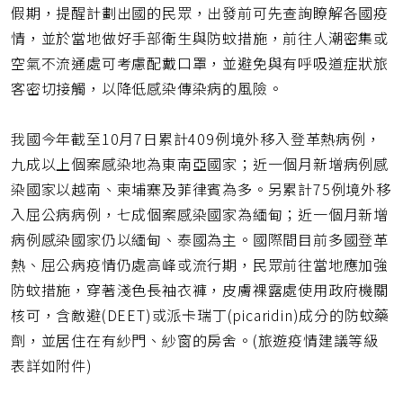
址
假期，提醒計劃出國的民眾，出發前可先查詢瞭解各國疫
情，並於當地做好手部衛生與防蚊措施，前往人潮密集或
空氣不流通處可考慮配戴口罩，並避免與有呼吸道症狀旅
客密切接觸，以降低感染傳染病的風險。
我國今年截至10月7日累計409例境外移入登革熱病例，
九成以上個案感染地為東南亞國家；近一個月新增病例感
染國家以越南、柬埔寨及菲律賓為多。另累計75例境外移
入屈公病病例，七成個案感染國家為緬甸；近一個月新增
病例感染國家仍以緬甸、泰國為主。國際間目前多國登革
熱、屈公病疫情仍處高峰或流行期，民眾前往當地應加強
防蚊措施，穿著淺色長袖衣褲，皮膚裸露處使用政府機關
核可，含敵避(DEET)或派卡瑞丁(picaridin)成分的防蚊藥
劑，並居住在有紗門、紗窗的房舍。(旅遊疫情建議等級
表詳如附件)