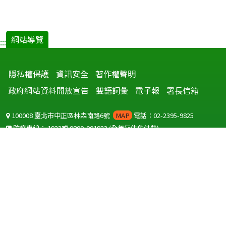
網站導覽
:::
隱私權保護
資訊安全
著作權聲明
政府網站資料開放宣告
雙語詞彙
電子報
署長信箱
100008 臺北市中正區林森南路6號
MAP
電話：02-2395-9825
防疫專線：
1922
或
0800-001922
(全年無休免付費)
聽語障服務免付費傳真：
0800-655955
國外可撥打
+886-800-001922
(自國外撥打回國須自付國際電話費用)
Copyright © 2026 衛生福利部 疾病管制署. All rights reserved.