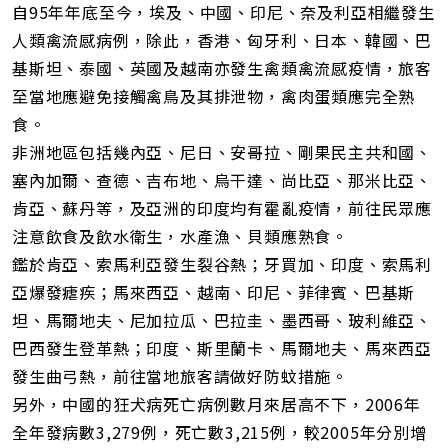
自95年年底至今，埃及、中國、印尼、奈及利亞相繼發生
人類禽流感病例，除此，香港、匈牙利、日本、韓國、巴
基斯坦、泰國、英國及越南亦發生禽類禽流感疫情，旅客
至當地應避免接觸禽鳥及其排泄物，禽肉蛋類應完全熟
食。
非洲地區包括幾內亞、尼日、安哥拉、剛果民主共和國、
塞內加爾、查德、吉布地、烏干達、尚比亞、那米比亞、
肯亞、蘇丹等，及亞洲的印度均有霍亂疫情，前往民眾應
注意飲食及飲水衛生，水產漁、貝類應熟食。
鑑於肯亞、索馬利亞發生裂谷熱；牙買加、印度、索馬利
亞爆發瘧疾；馬來西亞、越南、印尼、菲律賓、巴基斯
坦、馬爾地夫、尼加拉瓜、巴拉圭、墨西哥、玻利維亞、
巴西發生登革熱；印度、斯里蘭卡、馬爾地夫、馬來西亞
發生曲弓熱，前往當地旅客請做好防蚊措施。
另外，中國的狂犬病死亡病例數月來居高不下，2006年
全年發病數3,279例，死亡數3,215例，較2005年分別增