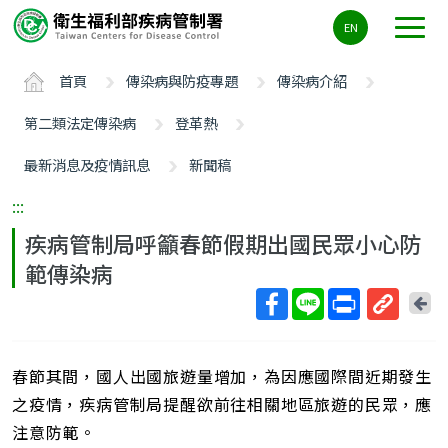
主
EN
要
內
首頁
傳染病與防疫專題
傳染病介紹
容
區
第二類法定傳染病
登革熱
ALT+C
最新消息及疫情訊息
新聞稿
:::
疾病管制局呼籲春節假期出國民眾小心防
範傳染病
回
上
取
一
得
頁
春節其間，國人出國旅遊量增加，為因應國際間近期發生
短
網
之疫情，疾病管制局提醒欲前往相關地區旅遊的民眾，應
址
注意防範。