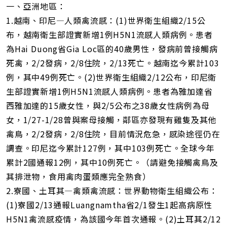
一、亞洲地區：
1.越南、印尼—人類禽流感：(1)世界衛生組織2/15公
布，越南衛生部證實新增1例H5N1流感人類病例。患者
為Hai Duong省Gia Loc區的40歲男性，發病前曾接觸病
死禽，2/2發病，2/8住院，2/13死亡。越南迄今累計103
例，其中49例死亡。(2)世界衛生組織2/12公布，印尼衛
生部證實新增1例H5N1流感人類病例。患者為雅加達省
西雅加達的15歲女性，與2/5公布之38歲女性病例為母
女，1/27-1/28曾與案母接觸，鄰區亦發現有雞隻及其他
禽鳥，2/2發病，2/8住院，目前情況危急，感染途徑仍在
調查。印尼迄今累計127例，其中103例死亡。全球今年
累計2國通報12例，其中10例死亡。（請避免接觸禽鳥及
其排泄物，食用禽肉蛋類應完全熟食）
2.寮國、土耳其—禽類禽流感：世界動物衛生組織公布：
(1)寮國2/13通報Luangnamtha省2/1發生1起高病原性
H5N1禽流感疫情，為該國今年首次通報。(2)土耳其2/12