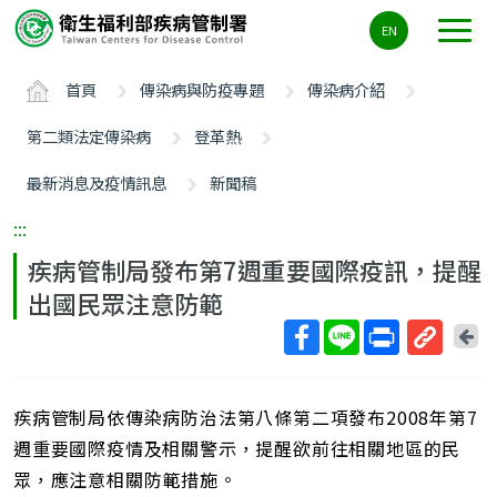
主
EN
要
內
首頁
傳染病與防疫專題
傳染病介紹
容
區
第二類法定傳染病
登革熱
ALT+C
最新消息及疫情訊息
新聞稿
:::
疾病管制局發布第7週重要國際疫訊，提醒
出國民眾注意防範
回
上
取
一
得
頁
疾病管制局依傳染病防治法第八條第二項發布2008年第7
短
網
週重要國際疫情及相關警示，提醒欲前往相關地區的民
址
眾，應注意相關防範措施。