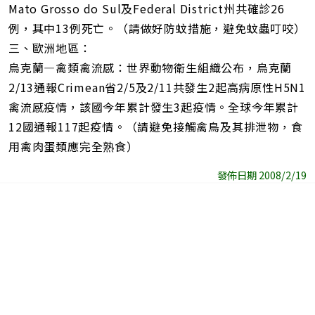
Mato Grosso do Sul及Federal District州共確診26
例，其中13例死亡。（請做好防蚊措施，避免蚊蟲叮咬）
三、歐洲地區：
烏克蘭—禽類禽流感：世界動物衛生組織公布，烏克蘭
2/13通報Crimean省2/5及2/11共發生2起高病原性H5N1
禽流感疫情，該國今年累計發生3起疫情。全球今年累計
12國通報117起疫情。（請避免接觸禽鳥及其排泄物，食
用禽肉蛋類應完全熟食）
發佈日期 2008/2/19