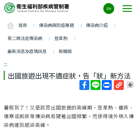
主
EN
要
內
首頁
傳染病與防疫專題
傳染病介紹
容
區
第二類法定傳染病
登革熱
ALT+C
最新消息及疫情訊息
新聞稿
:::
出國旅遊出現不適症狀，告「狀」新方法
回
上
取
一
得
頁
暑假到了！又是民眾出國旅遊的高峰期，登革熱、瘧疾、
短
網
傷寒或痢疾等傳染病易隨著出國頻繁，而使得境外移入傳
址
染病達到感染高峰。