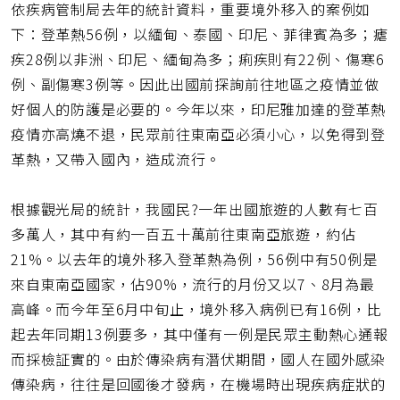
依疾病管制局去年的統計資料，重要境外移入的案例如
下：登革熱56例，以緬甸、泰國、印尼、菲律賓為多；瘧
疾28例以非洲、印尼、緬甸為多；痢疾則有22例、傷寒6
例、副傷寒3例等。因此出國前探詢前往地區之疫情並做
好個人的防護是必要的。今年以來，印尼雅加達的登革熱
疫情亦高燒不退，民眾前往東南亞必須小心，以免得到登
革熱，又帶入國內，造成流行。
根據觀光局的統計，我國民?一年出國旅遊的人數有七百
多萬人，其中有約一百五十萬前往東南亞旅遊，約佔
21%。以去年的境外移入登革熱為例，56例中有50例是
來自東南亞國家，佔90%，流行的月份又以7、8月為最
高峰。而今年至6月中旬止，境外移入病例已有16例，比
起去年同期13例要多，其中僅有一例是民眾主動熱心通報
而採檢証實的。由於傳染病有潛伏期間，國人在國外感染
傳染病，往往是回國後才發病，在機場時出現疾病症狀的