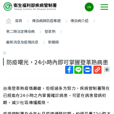
主
EN
要
內
首頁
傳染病與防疫專題
傳染病介紹
容
區
第二類法定傳染病
登革熱
ALT+C
最新消息及疫情訊息
新聞稿
:::
防疫曙光，24小時內即可掌握登革熱病患
回
上
取
一
得
頁
台南登革熱疫情嚴峻，但經過多方努力，疾病管制署現在
短
網
已經能在24小時之內掌握確診病患，可望在病患發病初
址
期，減少社區傳播風險。
疾病管制署在今年七月疫情爆發初期，約得花費72小時才