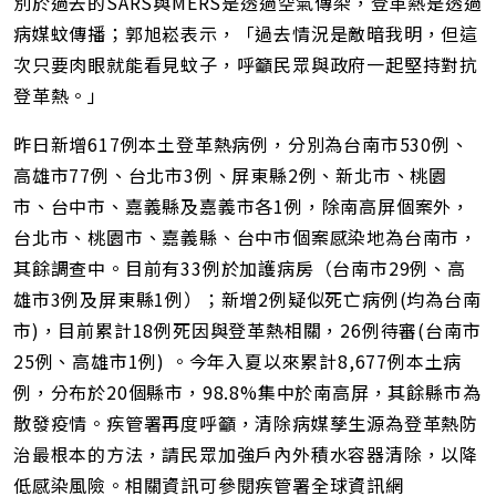
別於過去的SARS與MERS是透過空氣傳染，登革熱是透過
病媒蚊傳播；郭旭崧表示，「過去情況是敵暗我明，但這
次只要肉眼就能看見蚊子，呼籲民眾與政府一起堅持對抗
登革熱。」
昨日新增617例本土登革熱病例，分別為台南市530例、
高雄市77例、台北市3例、屏東縣2例、新北市、桃園
市、台中市、嘉義縣及嘉義市各1例，除南高屏個案外，
台北市、桃園市、嘉義縣、台中市個案感染地為台南市，
其餘調查中。目前有33例於加護病房（台南市29例、高
雄市3例及屏東縣1例）；新增2例疑似死亡病例(均為台南
市)，目前累計18例死因與登革熱相關，26例待審(台南市
25例、高雄市1例) 。今年入夏以來累計8,677例本土病
例，分布於20個縣市，98.8%集中於南高屏，其餘縣市為
散發疫情。疾管署再度呼籲，清除病媒孳生源為登革熱防
治最根本的方法，請民眾加強戶內外積水容器清除，以降
低感染風險。相關資訊可參閱疾管署全球資訊網