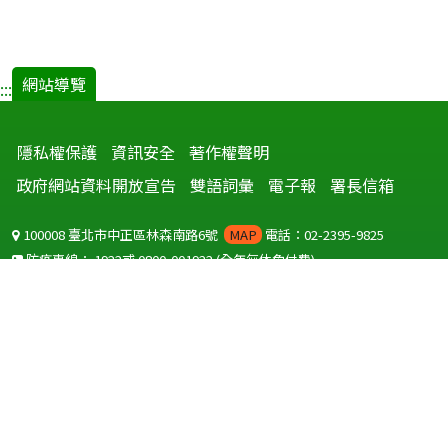
網站導覽
:::
隱私權保護
資訊安全
著作權聲明
政府網站資料開放宣告
雙語詞彙
電子報
署長信箱
100008 臺北市中正區林森南路6號
MAP
電話：02-2395-9825
防疫專線：
1922
或
0800-001922
(全年無休免付費)
聽語障服務免付費傳真：
0800-655955
國外可撥打
+886-800-001922
(自國外撥打回國須自付國際電話費用)
Copyright © 2026 衛生福利部 疾病管制署. All rights reserved.