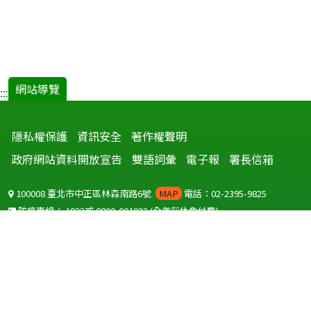
網站導覽
:::
隱私權保護
資訊安全
著作權聲明
政府網站資料開放宣告
雙語詞彙
電子報
署長信箱
100008 臺北市中正區林森南路6號
MAP
電話：02-2395-9825
防疫專線：
1922
或
0800-001922
(全年無休免付費)
聽語障服務免付費傳真：
0800-655955
國外可撥打
+886-800-001922
(自國外撥打回國須自付國際電話費用)
Copyright © 2026 衛生福利部 疾病管制署. All rights reserved.