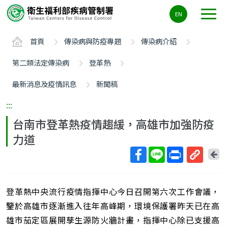
主
EN
要
內
首頁
傳染病與防疫專題
傳染病介紹
容
區
第二類法定傳染病
登革熱
ALT+C
最新消息及疫情訊息
新聞稿
:::
台南市登革熱疫情趨緩，高雄市加強防疫
力道
回
上
取
一
得
頁
登革熱中央流行疫情指揮中心今日召開第六次工作會議，
短
網
鑒於高雄市逐漸進入往年高峰期，環境保護署昨天已在高
址
雄市茄定區展開孳生源防火牆計畫，指揮中心除已支援高