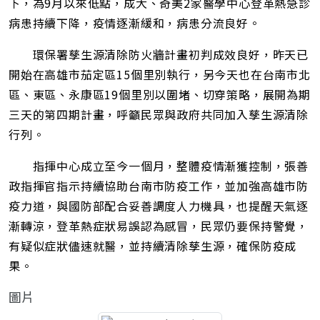
下，為9月以來低點，成大、奇美2家醫學中心登革熱急診
病患持續下降，疫情逐漸緩和，病患分流良好。
環保署孳生源清除防火牆計畫初判成效良好，昨天已
開始在高雄市茄定區15個里別執行，另今天也在台南市北
區、東區、永康區19個里別以圍堵、切穿策略，展開為期
三天的第四期計畫，呼籲民眾與政府共同加入孳生源清除
行列。
指揮中心成立至今一個月，整體疫情漸獲控制，張善
政指揮官指示持續協助台南市防疫工作，並加強高雄市防
疫力道，與國防部配合妥善調度人力機具，也提醒天氣逐
漸轉涼，登革熱症狀易誤認為感冒，民眾仍要保持警覺，
有疑似症狀儘速就醫，並持續清除孳生源，確保防疫成
果。
圖片