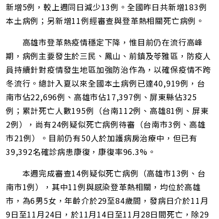
址
新增5例，較上週同日減少13例。全國昨日共新增183例
本土病例；另新增11例經審查與登革熱相關死亡病例。
高雄市登革熱疫情穩定下降，惟目前仍在流行高峰
期，病例主要發生於三民、鳳山、前鎮及苓雅區，防疫人
員持續針對疫情發生地區加強防治作為，以確保疫情不跨
冬流行。總計入夏以來全國本土病例已達40,919例，台
南市佔22,696例、高雄市佔17,397例、屏東縣佔325
例；累計死亡人數195例（台南112例、高雄81例、屏東
2例），尚有24例疑似死亡病例待審（台南市3例、高雄
市21例）。目前仍有50人於加護病房治療中，但已有
39,392名確診病患康復，康復率96.3%。
本週完成審查14例疑似死亡病例（高雄市13例、台
南市1例），其中11例與感染登革熱相關，均位於高雄
市，為6男5女，年齡介於29至84歲間，發病日介於11月
9日至11月24日，於11月14日至11月28日間死亡，除29