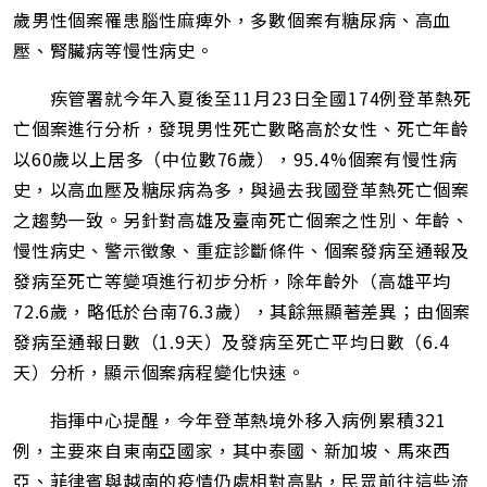
歲男性個案罹患腦性麻痺外，多數個案有糖尿病、高血
壓、腎臟病等慢性病史。
疾管署就今年入夏後至11月23日全國174例登革熱死
亡個案進行分析，發現男性死亡數略高於女性、死亡年齡
以60歲以上居多（中位數76歲），95.4%個案有慢性病
史，以高血壓及糖尿病為多，與過去我國登革熱死亡個案
之趨勢一致。另針對高雄及臺南死亡個案之性別、年齡、
慢性病史、警示徵象、重症診斷條件、個案發病至通報及
發病至死亡等變項進行初步分析，除年齡外（高雄平均
72.6歲，略低於台南76.3歲），其餘無顯著差異；由個案
發病至通報日數（1.9天）及發病至死亡平均日數（6.4
天）分析，顯示個案病程變化快速。
指揮中心提醒，今年登革熱境外移入病例累積321
例，主要來自東南亞國家，其中泰國、新加坡、馬來西
亞、菲律賓與越南的疫情仍處相對高點，民眾前往這些流