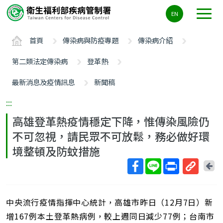
主
EN
要
內
首頁
傳染病與防疫專題
傳染病介紹
容
區
第二類法定傳染病
登革熱
ALT+C
最新消息及疫情訊息
新聞稿
:::
高雄登革熱疫情穩定下降，惟傳染風險仍
不可忽視，請民眾不可放鬆，務必做好環
境整頓及防蚊措施
回
上
取
一
得
頁
中央流行疫情指揮中心統計，高雄市昨日（12月7日）新
短
網
增167例本土登革熱病例，較上週同日減少77例；台南市